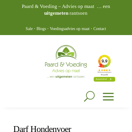
Paard & Voeding – Advies op maat … een
uitgemeten
rantsoen
Sale
·
Blogs
·
Voedingsadvies op maat
·
Contact
Darf Hondenvoer