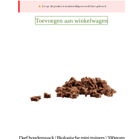
Let op: dit product is in nabestelling en wordt later geleverd.
Toevoegen aan winkelwagen
Darf hondensnack | Biologische mini trainers | 200gram