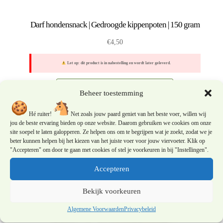
Darf hondensnack | Gedroogde kippenpoten | 150 gram
€
4,50
Let op: dit product is in nabestelling en wordt later geleverd.
Toevoegen aan winkelwagen
Beheer toestemming
Hé ruiter!
Net zoals jouw paard geniet van het beste voer, willen wij
jou de beste ervaring bieden op onze website. Daarom gebruiken we cookies om onze
site soepel te laten galopperen. Ze helpen ons om te begrijpen wat je zoekt, zodat we je
beter kunnen helpen bij het kiezen van het juiste voer voor jouw viervoeter. Klik op
"Accepteren" om door te gaan met cookies of stel je voorkeuren in bij "Instellingen".
Accepteren
Bekijk voorkeuren
Algemene Voorwaarden
Privacybeleid