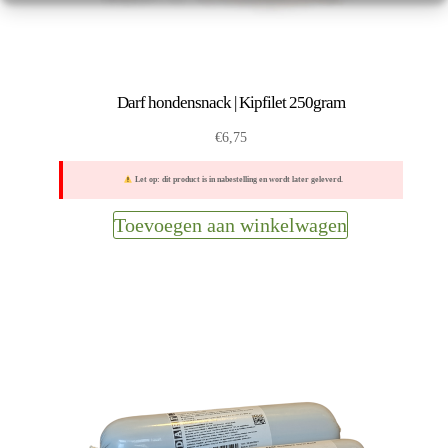
Darf hondensnack | Kipfilet 250gram
€
6,75
Let op: dit product is in nabestelling en wordt later geleverd.
Toevoegen aan winkelwagen