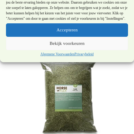
jou de beste ervaring bieden op onze website. Daarom gebruiken we cookies om onze
site soepel te laten galopperen. Ze helpen ons om te begrijpen wat je zoekt, zodat we je
Horseflex Sterke Botten | 1kg
beter kunnen helpen bij het kiezen van het juiste voer voor jouw viervoeter. Klik op
"Accepteren" om door te gaan met cookies of stel je voorkeuren in bij "Instellingen".
€
39,95
Accepteren
Toevoegen aan winkelwagen
Bekijk voorkeuren
Algemene Voorwaarden
Privacybeleid