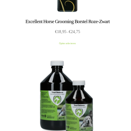
Excellent Horse Grooming Borstel Roze-Zwart
€
18,95
€
24,75
Prijsklasse:
–
€18,95
Opties selecteren
tot
€24,75