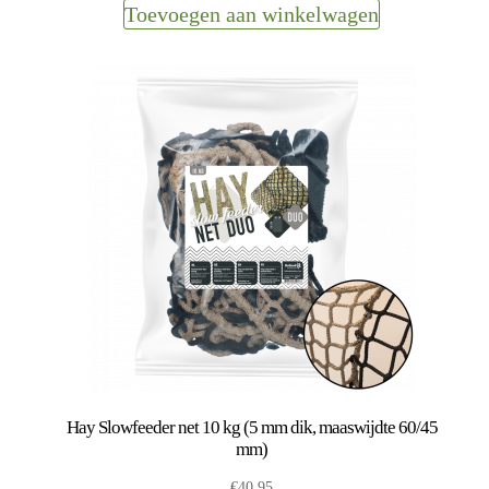
Toevoegen aan winkelwagen
Hay Slowfeeder net 10 kg (5 mm dik, maaswijdte 60/45
mm)
€
40,95