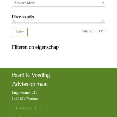
Filter op prijs
Min.
Max.
Prijs:
€10
—
€110
Filter
prijs
prijs
Filteren op eigenschap
Paard & Voeding
Advies op maat
Engewormer 21a
1531 MV Wormer
+316 – 82 46 31 77