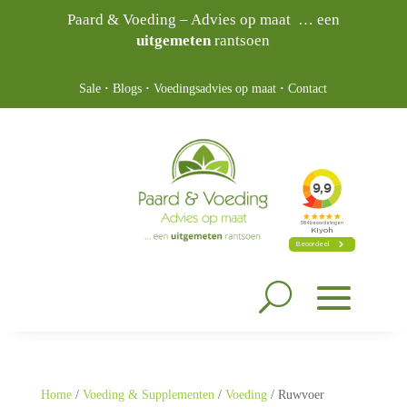
Paard & Voeding – Advies op maat … een
uitgemeten
rantsoen
Sale
·
Blogs
·
Voedingsadvies op maat
·
Contact
Home
/
Voeding & Supplementen
/
Voeding
/ Ruwvoer