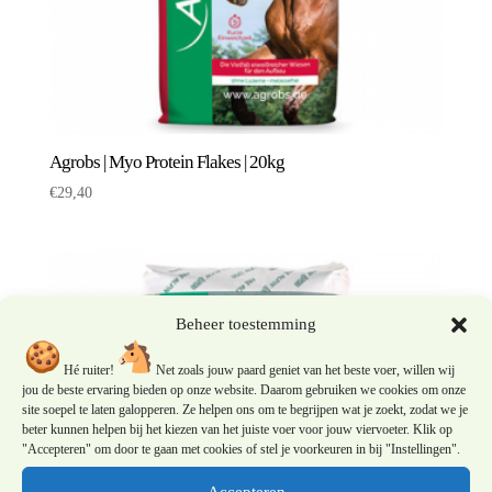
Agrobs | Myo Protein Flakes | 20kg
€
29,40
Beheer toestemming
Hé ruiter!
Net zoals jouw paard geniet van het beste voer, willen wij
jou de beste ervaring bieden op onze website. Daarom gebruiken we cookies om onze
site soepel te laten galopperen. Ze helpen ons om te begrijpen wat je zoekt, zodat we je
beter kunnen helpen bij het kiezen van het juiste voer voor jouw viervoeter. Klik op
"Accepteren" om door te gaan met cookies of stel je voorkeuren in bij "Instellingen".
Accepteren