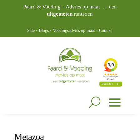
Paard & Voeding – Advies op maat … een
uitgemeten
rantsoen
Sale
·
Blogs
·
Voedingsadvies op maat
·
Contact
Metazoa