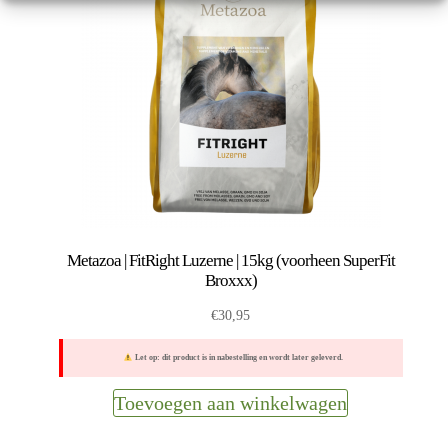
Metazoa | FitRight Luzerne | 15kg (voorheen SuperFit
Broxxx)
€
30,95
Let op: dit product is in nabestelling en wordt later geleverd.
Toevoegen aan winkelwagen