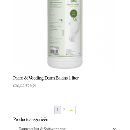
Paard & Voeding Darm Balans 1 liter
Oorspronkelijke
Huidige
€
26,95
€
20,21
prijs
prijs
was:
is:
€26,95.
€20,21.
1
2
→
Productcategorieën