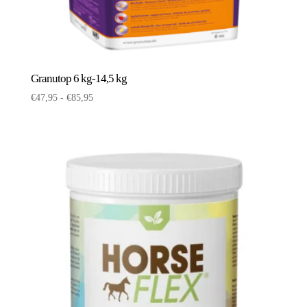
Granutop 6 kg-14,5 kg
Prijsklasse:
€
47,95
-
€
85,95
€47,95
tot
€85,95