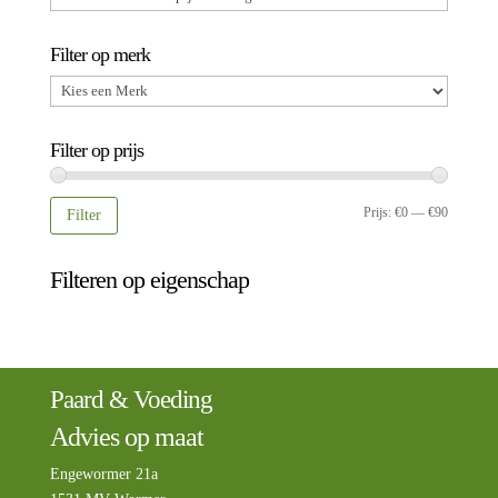
Filter op merk
Filter op prijs
Min.
Max.
Prijs:
€0
—
€90
Filter
prijs
prijs
Filteren op eigenschap
Paard & Voeding
Advies op maat
Engewormer 21a