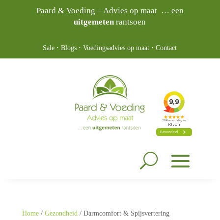
Paard & Voeding – Advies op maat … een
uitgemeten
rantsoen
Sale
·
Blogs
·
Voedingsadvies op maat
·
Contact
Home
/
Gezondheid
/ Darmcomfort & Spijsvertering