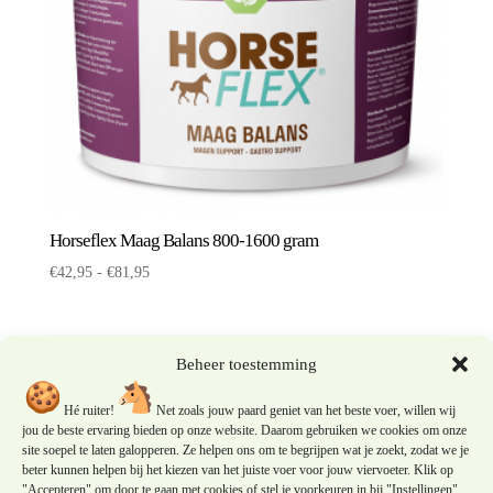
Horseflex Maag Balans 800-1600 gram
Prijsklasse:
€
42,95
-
€
81,95
€42,95
tot
€81,95
Beheer toestemming
Hé ruiter!
Net zoals jouw paard geniet van het beste voer, willen wij
jou de beste ervaring bieden op onze website. Daarom gebruiken we cookies om onze
site soepel te laten galopperen. Ze helpen ons om te begrijpen wat je zoekt, zodat we je
beter kunnen helpen bij het kiezen van het juiste voer voor jouw viervoeter. Klik op
"Accepteren" om door te gaan met cookies of stel je voorkeuren in bij "Instellingen".