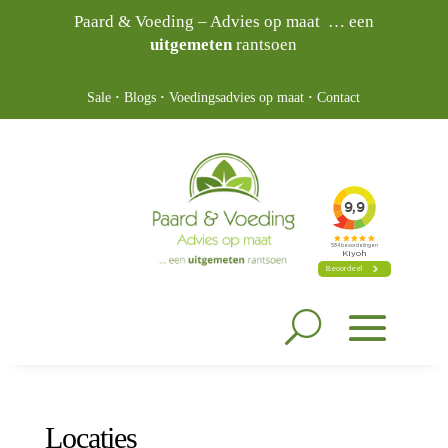
Paard & Voeding – Advies op maat … een
uitgemeten
rantsoen
Sale
·
Blogs
·
Voedingsadvies op maat
·
Contact
Locaties