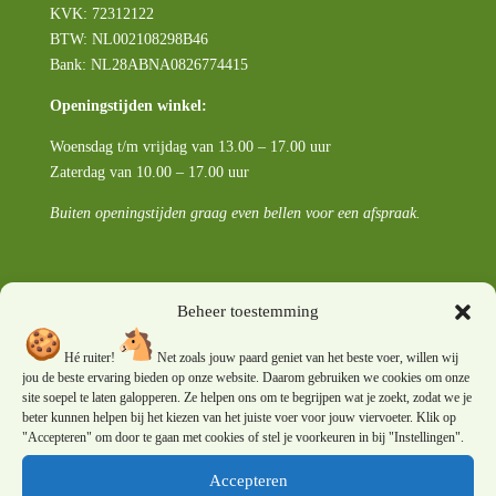
KVK: 72312122
BTW:
NL002108298B46
Bank: NL28ABNA0826774415
Openingstijden winkel:
Woensdag t/m vrijdag van 13.00 – 17.00 uur
Zaterdag van 10.00 – 17.00 uur
Buiten openingstijden graag even bellen voor een afspraak.
Beheer toestemming
Wis cookies van deze site
Hé ruiter!
Net zoals jouw paard geniet van het beste voer, willen wij
Informatie
jou de beste ervaring bieden op onze website. Daarom gebruiken we cookies om onze
site soepel te laten galopperen. Ze helpen ons om te begrijpen wat je zoekt, zodat we je
beter kunnen helpen bij het kiezen van het juiste voer voor jouw viervoeter. Klik op
"Accepteren" om door te gaan met cookies of stel je voorkeuren in bij "Instellingen".
Evenementen
Accepteren
Blogs