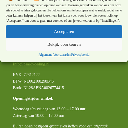
jou de beste ervaring bieden op onze website. Daarom gebruiken we cookies om onze
site soepel te laten galopperen. Ze helpen ons om te begrijpen wat je zoekt, zodat we je
beter kunnen helpen bij het kiezen van het juiste voer voor jouw viervoeter. Klik op
Paard & Voeding
"Accepteren" om door te gaan met cookies of stel je voorkeuren in bij "Instellingen".
Advies op maat
Accepteren
Engewormer 21a
1531 MV Wormer
Bekijk voorkeuren
+316 – 82 46 31 77
Algemene Voorwaarden
Privacybeleid
Info@paardvoeding.nl
KVK: 72312122
BTW:
NL002108298B46
Bank: NL28ABNA0826774415
Openingstijden winkel:
Woensdag t/m vrijdag van 13.00 – 17.00 uur
Zaterdag van 10.00 – 17.00 uur
Buiten openingstijden graag even bellen voor een afspraak.