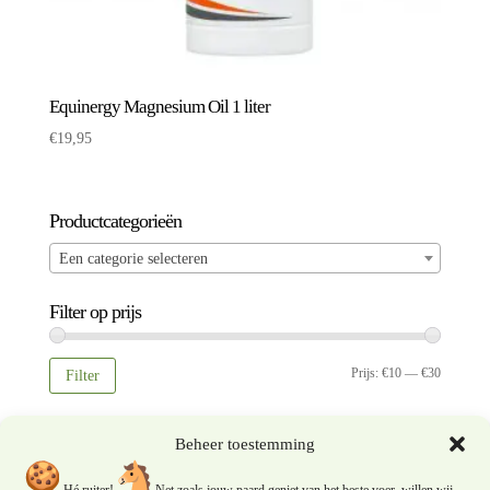
Equinergy Magnesium Oil 1 liter
€
19,95
Productcategorieën
Een categorie selecteren
Filter op prijs
Min.
Max.
Prijs:
€10
—
€30
Filter
prijs
prijs
Filteren op eigenschap
Beheer toestemming
Hé ruiter!
Net zoals jouw paard geniet van het beste voer, willen wij