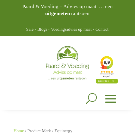
Paard & Voeding – Advies op maat … een
uitgemeten
rantsoen
Sale
·
Blogs
·
Voedingsadvies op maat
·
Contact
Home
/ Product Merk / Equinergy