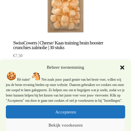
SwissCowers | Cheese/ Kaas training brain booster
crunchies zalmolie | 30 stuks
€
7,50
Beheer toestemming
Hé ruiter!
Net zoals jouw paard geniet van het beste voer, willen wij
jou de beste ervaring bieden op onze website. Daarom gebruiken we cookies om onze
site soepel te laten galopperen. Ze helpen ons om te begrijpen wat je zoekt, zodat we je
beter kunnen helpen bij het kiezen van het juiste voer voor jouw viervoeter. Klik op
"Accepteren" om door te gaan met cookies of stel je voorkeuren in bij "Instellingen".
Accepteren
Bekijk voorkeuren