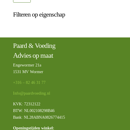
prijs
prijs
Filteren op eigenschap
Paard & Voeding
Advies op maat
Engewormer 21a
1531 MV Wormer
+316 – 82 46 31 77
Info@paardvoeding.nl
KVK: 72312122
BTW:
NL002108298B46
Bank: NL28ABNA0826774415
Openingstijden winkel: