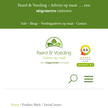
Paard & Voeding – Advies op maat … een
uitgemeten
rantsoen
Sale
·
Blogs
·
Voedingsadvies op maat
·
Contact
Home
/ Product Merk / SwissCowers