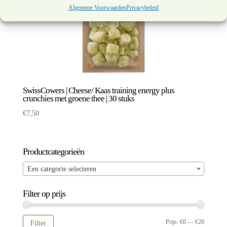
Algemene Voorwaarden
Privacybeleid
SwissCowers | Cheese/ Kaas training energy plus
crunchies met groene thee | 30 stuks
€
7,50
Productcategorieën
Een categorie selecteren
Filter op prijs
Min.
Max.
Prijs:
€0
—
€20
Filter