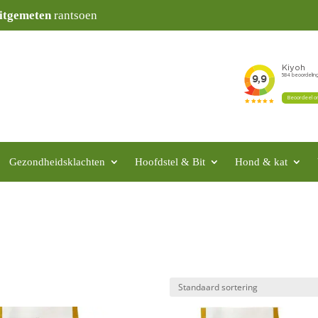
itgemeten
rantsoen
Gezondheidsklachten
Hoofdstel & Bit
Hond & kat