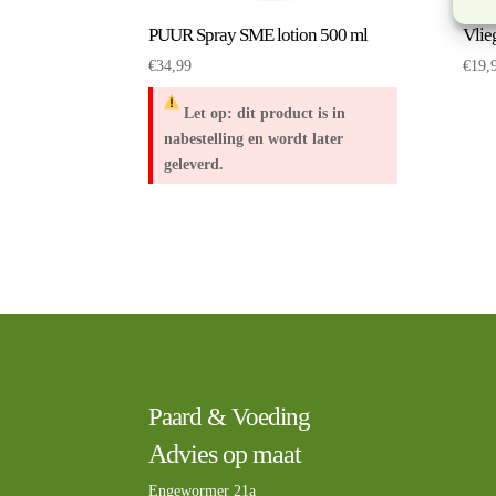
PUUR Spray SME lotion 500 ml
Vlie
€
34,99
€
19,
Let op: dit product is in
nabestelling en wordt later
geleverd.
Paard & Voeding
Advies op maat
Engewormer 21a