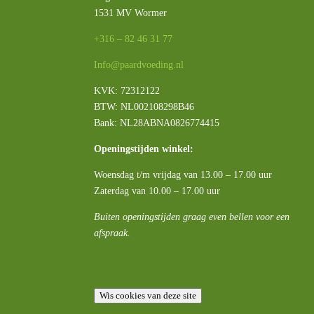
1531 MV Wormer
+316 – 82 46 31 77
Info@paardvoeding.nl
KVK: 72312122
BTW:
NL002108298B46
Bank: NL28ABNA0826774415
Openingstijden winkel:
Woensdag t/m vrijdag van 13.00 – 17.00 uur
Zaterdag van 10.00 – 17.00 uur
Buiten openingstijden graag even bellen voor een
afspraak.
Wis cookies van deze site