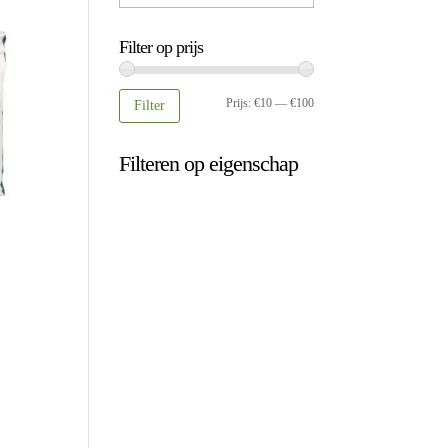
Filter op prijs
Min.
Max.
Prijs:
€10
—
€100
Filter
prijs
prijs
Filteren op eigenschap