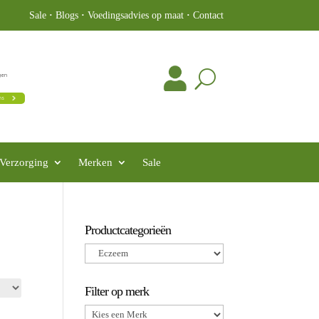
Sale
·
Blogs
·
Voedingsadvies op maat
·
Contact
Verzorging
Merken
Sale
Productcategorieën
Filter op merk