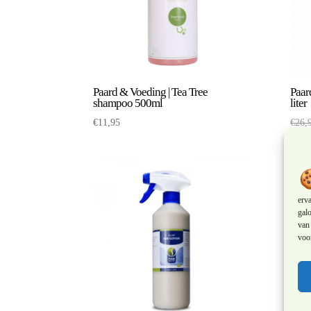
Paard & Voeding | Tea Tree
Paar
shampoo 500ml
liter
€
11,95
€
26,
erv
galo
van 
voor