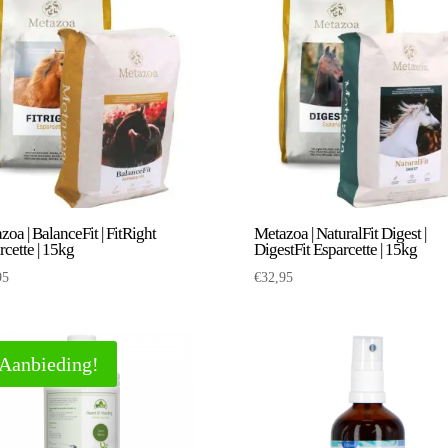
oa | BalanceFit | FitRight
Metazoa | NaturalFit Digest |
rcette | 15kg
DigestFit Esparcette | 15kg
95
€
32,95
Aanbieding!