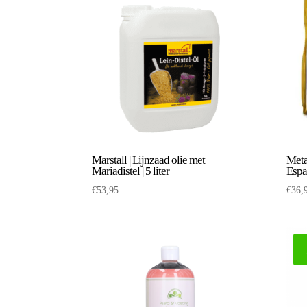
Marstall | Lijnzaad olie met
Metaz
Mariadistel | 5 liter
Espa
€
53,95
€
36,