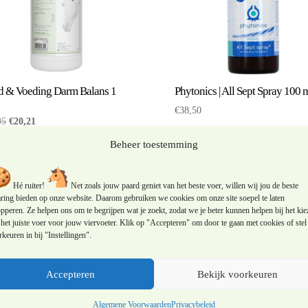
d & Voeding Darm Balans 1
Phytonics | All Sept Spray 100 
€
38,50
Oorspronkelijke
Huidige
95
€
20,21
prijs
prijs
Beheer toestemming
was:
is:
€26,95.
€20,21.
Aanbieding!
Hé ruiter!
Net zoals jouw paard geniet van het beste voer, willen wij jou de beste
aring bieden op onze website. Daarom gebruiken we cookies om onze site soepel te laten
pperen. Ze helpen ons om te begrijpen wat je zoekt, zodat we je beter kunnen helpen bij het kie
het juiste voer voor jouw viervoeter. Klik op "Accepteren" om door te gaan met cookies of stel 
keuren in bij "Instellingen".
Accepteren
Bekijk voorkeuren
Algemene Voorwaarden
Privacybeleid