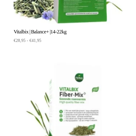
Vitalbix | Balance+ |14-22kg
Prijsklasse:
€
28,95
-
€
41,95
€28,95
tot
€41,95