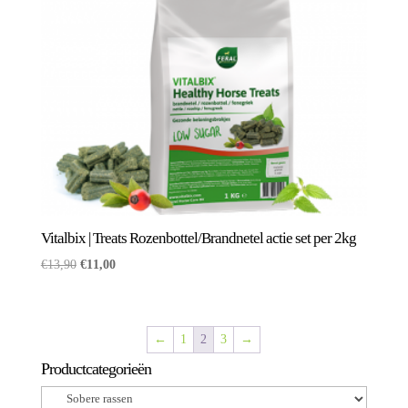
Vitalbix | Treats Rozenbottel/Brandnetel actie set per 2kg
Oorspronkelijke
Huidige
€
13,90
€
11,00
prijs
prijs
was:
is:
€13,90.
€11,00.
←
1
2
3
→
Productcategorieën