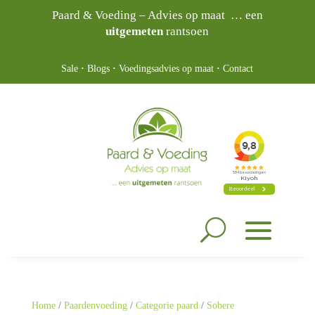
Paard & Voeding – Advies op maat … een
uitgemeten
rantsoen
Sale
·
Blogs
·
Voedingsadvies op maat
·
Contact
Home
/
Paardenvoeding
/
Categorie paard
/
Sobere