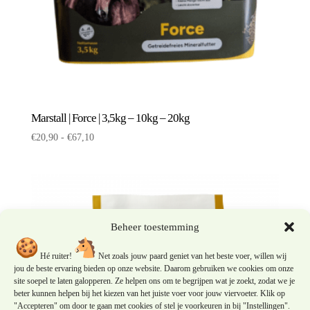
Marstall | Force | 3,5kg – 10kg – 20kg
Prijsklasse:
€
20,90
-
€
67,10
€20,90
tot
€67,10
Beheer toestemming
Hé ruiter!
Net zoals jouw paard geniet van het beste voer, willen wij
jou de beste ervaring bieden op onze website. Daarom gebruiken we cookies om onze
site soepel te laten galopperen. Ze helpen ons om te begrijpen wat je zoekt, zodat we je
beter kunnen helpen bij het kiezen van het juiste voer voor jouw viervoeter. Klik op
"Accepteren" om door te gaan met cookies of stel je voorkeuren in bij "Instellingen".