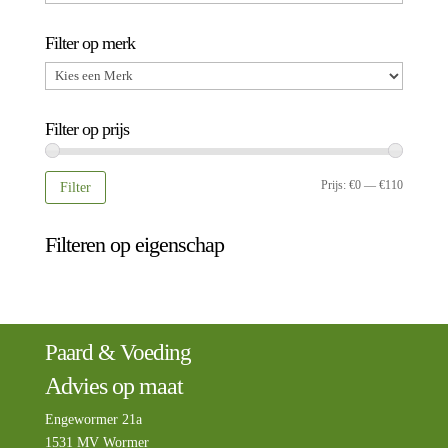
Filter op merk
Filter op prijs
Min.
Max.
Prijs:
€0
—
€110
Filter
prijs
prijs
Filteren op eigenschap
Paard & Voeding
Advies op maat
Engewormer 21a
1531 MV Wormer