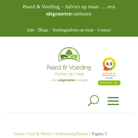
Paard & Voeding – Advies op maat … een
uitgemeten
rantsoen
Sale
·
Blogs
·
Voedingsadvies op maat
·
Contact
Home
/
Stal & Weide
/
Stalbenodigdheden
/ Pagina 5