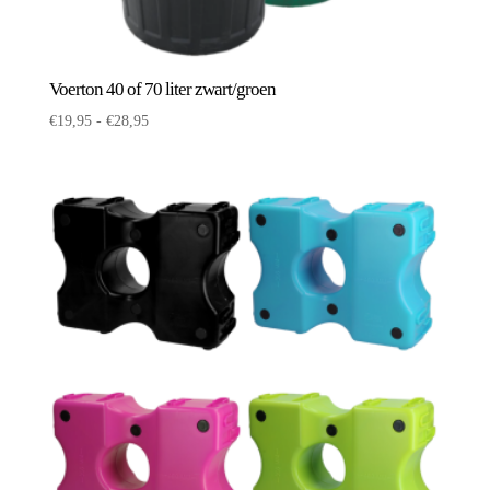
Voerton 40 of 70 liter zwart/groen
Prijsklasse:
€
19,95
-
€
28,95
€19,95
tot
€28,95