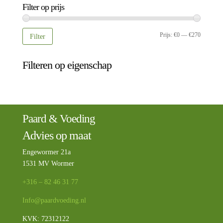
Filter op prijs
Min.
Max.
Prijs:
€0
—
€270
Filter
prijs
prijs
Filteren op eigenschap
Paard & Voeding
Advies op maat
Engewormer 21a
1531 MV Wormer
+316 – 82 46 31 77
Info@paardvoeding.nl
KVK: 72312122