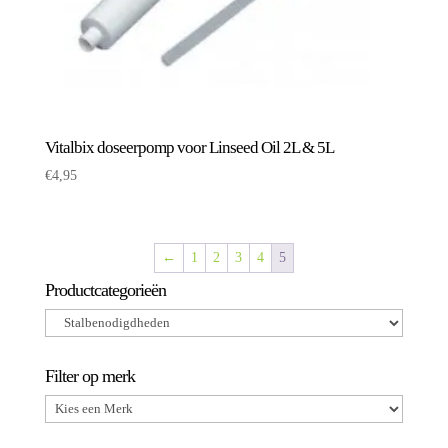
Vitalbix doseerpomp voor Linseed Oil 2L & 5L
€
4,95
←
1
2
3
4
5
Productcategorieën
Filter op merk