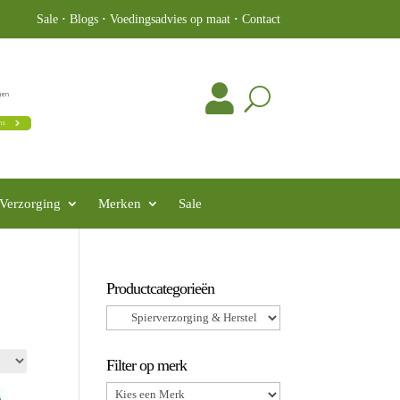
Sale
·
Blogs
·
Voedingsadvies op maat
·
Contact
Verzorging
Merken
Sale
Productcategorieën
Filter op merk