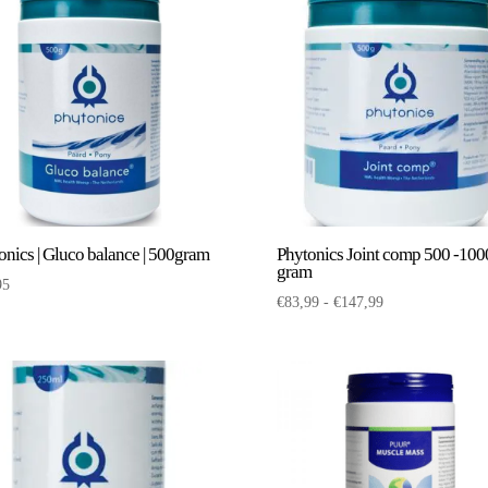
onics | Gluco balance | 500gram
Phytonics Joint comp 500 -100
gram
95
Prijsklasse:
€
83,99
-
€
147,99
€83,99
tot
€147,99