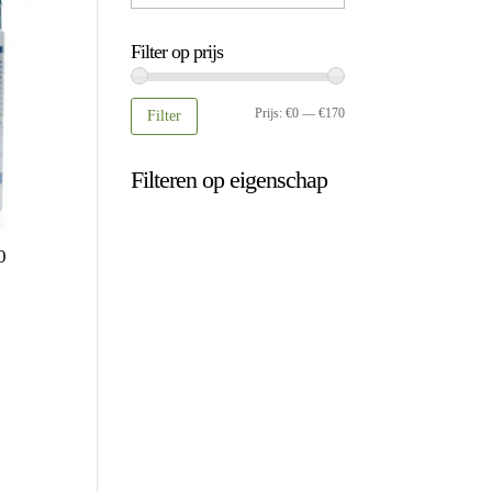
Filter op prijs
Min.
Max.
Prijs:
€0
—
€170
Filter
prijs
prijs
Filteren op eigenschap
0