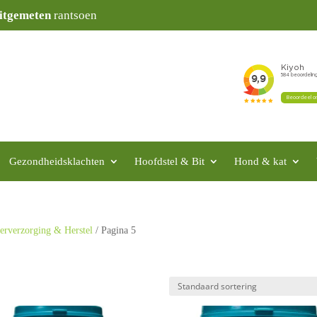
itgemeten
rantsoen
Gezondheidsklachten
Hoofdstel & Bit
Hond & kat
erverzorging & Herstel
/ Pagina 5