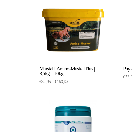
Marstall | Amino-Muskel Plus |
Phyt
3,5kg – 10kg
€
72,
Prijsklasse:
€
62,95
-
€
153,95
€62,95
tot
€153,95