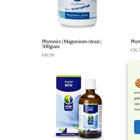
Phytonics | Magnesium citraat |
Phyt
500gram
€
36,
€
49,99
erv
galo
van 
voor