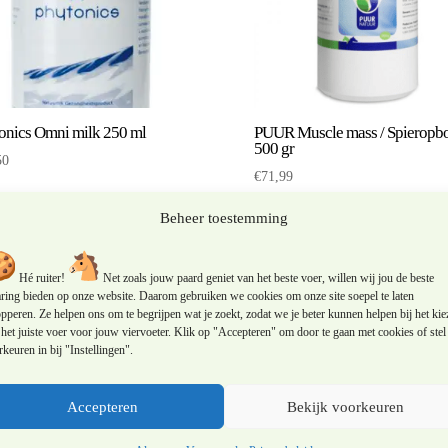
onics Omni milk 250 ml
PUUR Muscle mass / Spieropb
500 gr
50
€
71,99
Beheer toestemming
Hé ruiter!
Net zoals jouw paard geniet van het beste voer, willen wij jou de beste
aring bieden op onze website. Daarom gebruiken we cookies om onze site soepel te laten
pperen. Ze helpen ons om te begrijpen wat je zoekt, zodat we je beter kunnen helpen bij het kie
het juiste voer voor jouw viervoeter. Klik op "Accepteren" om door te gaan met cookies of stel 
keuren in bij "Instellingen".
Accepteren
Bekijk voorkeuren