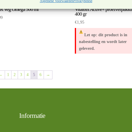
Algemene Voorwaarden
Privacybeleid
R Veg Omega 500 ml
Vitalbix Active+ proefverpakk
400 gr
99
€
1,95
Let op: dit product is in
nabestelling en wordt later
geleverd.
←
1
2
3
4
5
6
→
Informatie