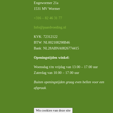
Engewormer 21a
1531 MV Wormer
+316 – 82 46 31 77
Info@paardvoeding.nl
KVK: 72312122
BTW:
NL002108298B46
Bank: NL28ABNA0826774415
Openingstijden winkel:
Woensdag t/m vrijdag van 13.00 – 17.00 uur
Zaterdag van 10.00 – 17.00 uur
Buiten openingstijden graag even bellen voor een
afspraak.
Wis cookies van deze site