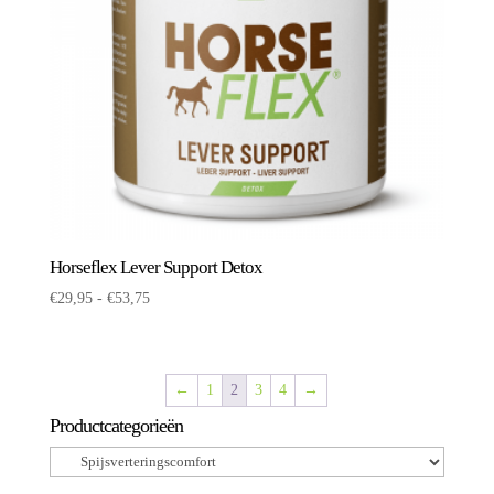
Horseflex Lever Support Detox
Prijsklasse:
€
29,95
-
€
53,75
€29,95
tot
€53,75
←
1
2
3
4
→
Productcategorieën