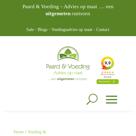
Paard & Voeding – Advies op maat … een
uitgemeten
rantsoen
Sale
·
Blogs
·
Voedingsadvies op maat
·
Contact
Home
/
Voeding &