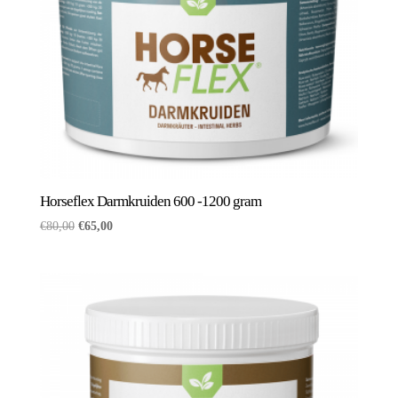
Horseflex Darmkruiden 600 -1200 gram
Oorspronkelijke
Huidige
€
80,00
€
65,00
prijs
prijs
was:
is:
€80,00.
€65,00.