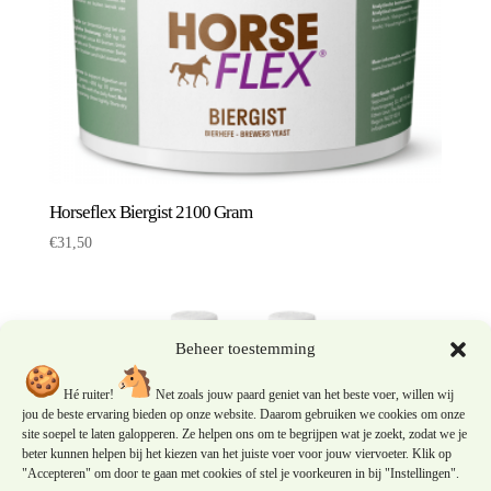
Horseflex Biergist 2100 Gram
€
31,50
Beheer toestemming
Hé ruiter!
Net zoals jouw paard geniet van het beste voer, willen wij
jou de beste ervaring bieden op onze website. Daarom gebruiken we cookies om onze
site soepel te laten galopperen. Ze helpen ons om te begrijpen wat je zoekt, zodat we je
beter kunnen helpen bij het kiezen van het juiste voer voor jouw viervoeter. Klik op
"Accepteren" om door te gaan met cookies of stel je voorkeuren in bij "Instellingen".