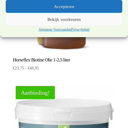
Accepteren
Bekijk voorkeuren
Algemene Voorwaarden
Privacybeleid
Horseflex Biotine Olie 1-2,5 liter
Prijsklasse:
€
23,75
-
€
48,95
€23,75
tot
€48,95
Aanbieding!