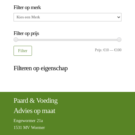
Filter op merk
Filter op prijs
Min.
Max.
Prijs:
€10
—
€100
Filter
prijs
prijs
Filteren op eigenschap
Paard & Voeding
Advies op maat
Engewormer 21a
1531 MV Wormer