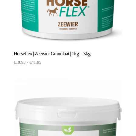
Horseflex | Zeewier Granulaat | 1kg – 3kg
Prijsklasse:
€
19,95
-
€
41,95
€19,95
tot
€41,95