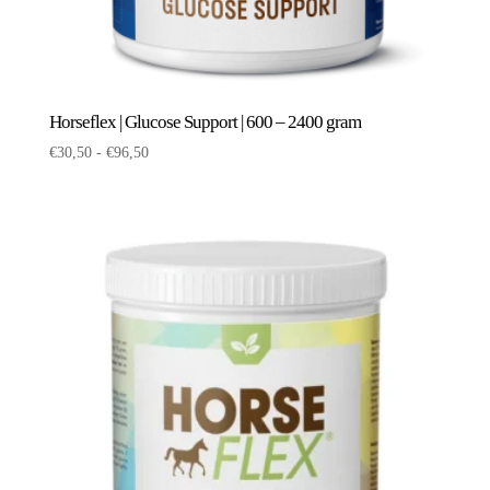
Horseflex | Glucose Support | 600 – 2400 gram
Prijsklasse:
€
30,50
-
€
96,50
€30,50
tot
€96,50