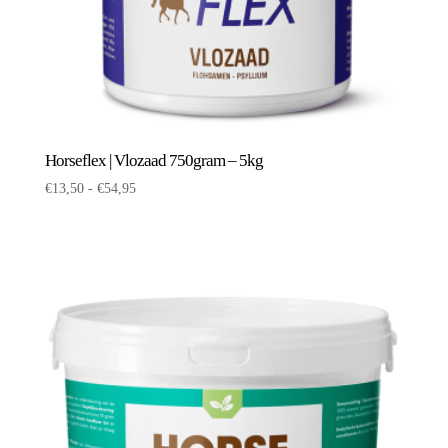
Horseflex | Vlozaad 750gram – 5kg
Prijsklasse:
€
13,50
-
€
54,95
€13,50
tot
€54,95