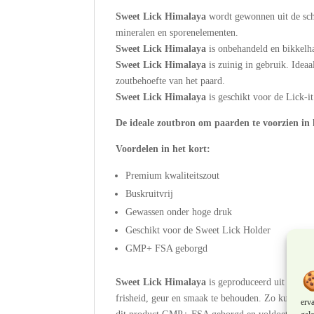
Sweet Lick Himalaya
wordt gewonnen uit de sch
mineralen en sporenelementen.
Sweet Lick Himalaya
is onbehandeld en bikkelha
Sweet Lick Himalaya
is zuinig in gebruik. Idea
zoutbehoefte van het paard.
Sweet Lick Himalaya
is geschikt voor de Lick-it
De ideale zoutbron om paarden te voorzien in 
Voordelen in het kort:
Premium kwaliteitszout
Buskruitvrij
Gewassen onder hoge druk
Geschikt voor de Sweet Lick Holder
GMP+ FSA geborgd
Sweet Lick Himalaya
is geproduceerd uit Himala
frisheid, geur en smaak te behouden. Zo kunnen we
erv