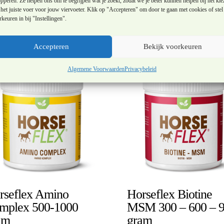
alle kwaliteitseisen voor een optimale gezondheid van het paard.
pperen. Ze helpen ons om te begrijpen wat je zoekt, zodat we je beter kunnen helpen bij het kie
het juiste voer voor jouw viervoeter. Klik op "Accepteren" om door te gaan met cookies of stel 
keuren in bij "Instellingen".
Accepteren
Bekijk voorkeuren
Algemene Voorwaarden
Privacybeleid
rseflex Amino
Horseflex Biotine
mplex 500-1000
MSM 300 – 600 – 
am
gram