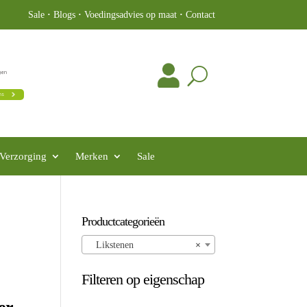
Sale
·
Blogs
·
Voedingsadvies op maat
·
Contact
Verzorging
Merken
Sale
Productcategorieën
Likstenen
×
Filteren op eigenschap