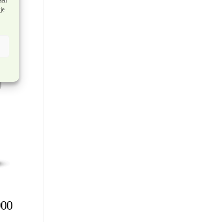
zen
je
900