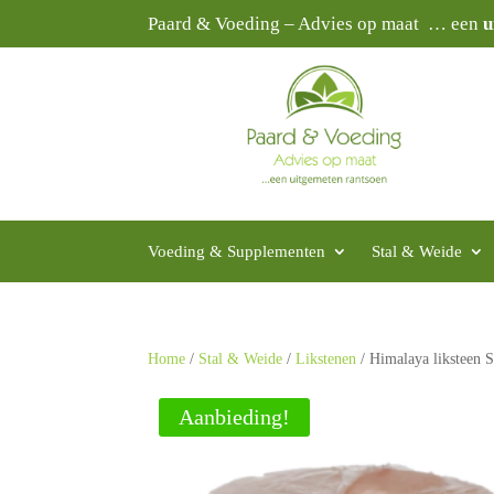
Paard & Voeding – Advies op maat … een
u
Voeding & Supplementen
Stal & Weide
Home
/
Stal & Weide
/
Likstenen
/ Himalaya liksteen 
Aanbieding!