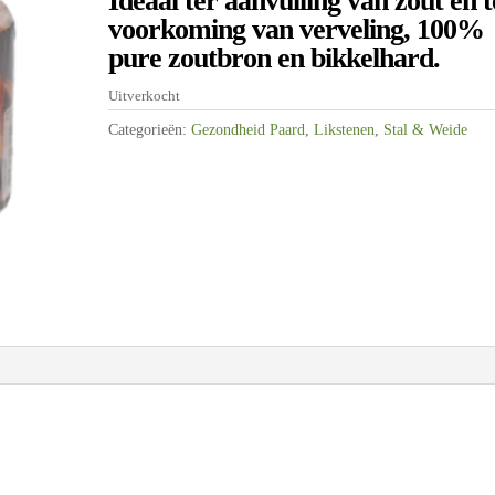
Ideaal ter aanvulling van zout en t
was:
is:
voorkoming van verveling, 100%
€5,95.
€3,75.
pure zoutbron en bikkelhard.
Uitverkocht
Categorieën:
Gezondheid Paard
,
Likstenen
,
Stal & Weide