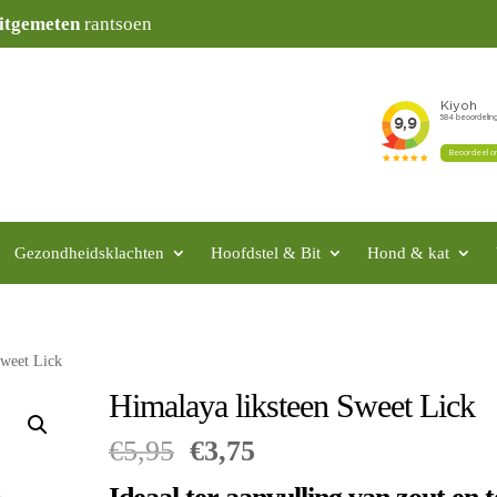
itgemeten
rantsoen
Gezondheidsklachten
Hoofdstel & Bit
Hond & kat
Sweet Lick
Himalaya liksteen Sweet Lick
Oorspronkelijke
Huidige
€
5,95
€
3,75
prijs
prijs