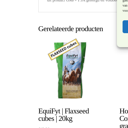
dit product GMP+ FSA geborgd en voldoet het aan 
galo
van 
voor
Gerelateerde producten
EquiFyt | Flaxseed
Ho
cubes | 20kg
Co
gr