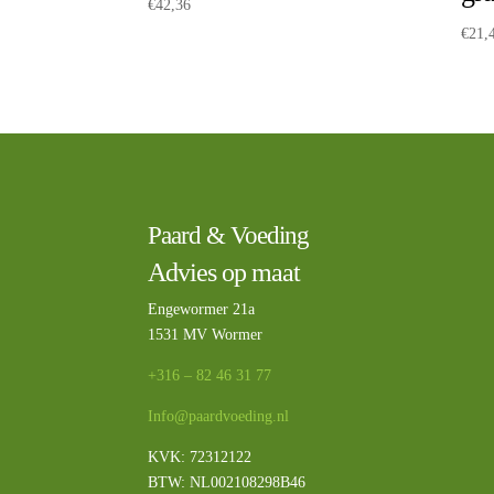
€
42,36
€
21,
Paard & Voeding
Advies op maat
Engewormer 21a
1531 MV Wormer
+316 – 82 46 31 77
Info@paardvoeding.nl
KVK: 72312122
BTW:
NL002108298B46