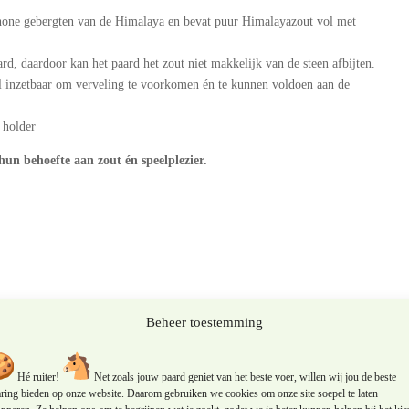
one gebergten van de Himalaya en bevat puur Himalayazout vol met
rd, daardoor kan het paard het zout niet makkelijk van de steen afbijten.
al inzetbaar om verveling te voorkomen én te kunnen voldoen aan de
 holder
hun behoefte aan zout én speelplezier.
Beheer toestemming
yazout dat bij de bron is geëxtraheerd, verwerkt en verpakt om de natuurlijke
Hé ruiter!
Net zoals jouw paard geniet van het beste voer, willen wij jou de beste
 u een product bieden dat vers is van de mijn tot aan uw stal. Bovendien is
aring bieden op onze website. Daarom gebruiken we cookies om onze site soepel te laten