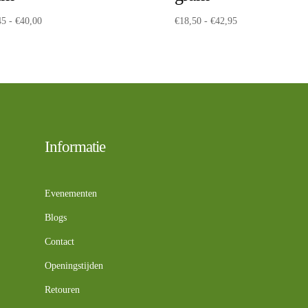
Prijsklasse:
Prijsklasse:
45
-
€
40,00
€
18,50
-
€
42,95
€21,45
€18,50
tot
tot
€40,00
€42,95
Informatie
Evenementen
Blogs
Contact
Openingstijden
Retouren