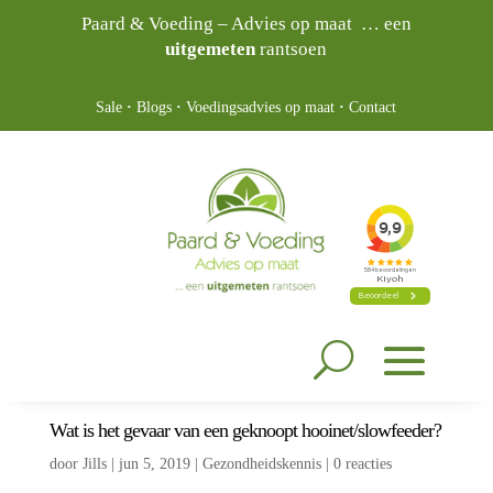
Paard & Voeding – Advies op maat … een
uitgemeten
rantsoen
Sale
·
Blogs
·
Voedingsadvies op maat
·
Contact
Wat is het gevaar van een geknoopt hooinet/slowfeeder?
door
Jills
|
jun 5, 2019
|
Gezondheidskennis
|
0 reacties