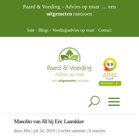
Paard & Voeding – Advies op maat … een
uitgemeten
rantsoen
Sale
·
Blogs
·
Voedingsadvies op maat
·
Contact
Manolito van Jill bij Eric Laarakker
door
Jills
|
jul 24, 2019
|
Lecher-antenne
|
0 reacties