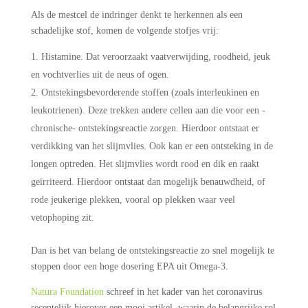
Als de mestcel de indringer denkt te herkennen als een
schadelijke stof, komen de volgende stofjes vrij:
Histamine. Dat veroorzaakt vaatverwijding, roodheid, jeuk
en vochtverlies uit de neus of ogen.
Ontstekingsbevorderende stoffen (zoals interleukinen en
leukotrienen). Deze trekken andere cellen aan die voor een -
chronische- ontstekingsreactie zorgen. Hierdoor ontstaat er
verdikking van het slijmvlies. Ook kan er een ontsteking in de
longen optreden. Het slijmvlies wordt rood en dik en raakt
geïrriteerd. Hierdoor ontstaat dan mogelijk benauwdheid, of
rode jeukerige plekken, vooral op plekken waar veel
vetophoping zit.
Dan is het van belang de ontstekingsreactie zo snel mogelijk te
stoppen door een hoge dosering EPA uit Omega-3.
Natura Foundation
schreef in het kader van het coronavirus
recentelijk hierover een mooi artikel, waarin de belangrijke rol