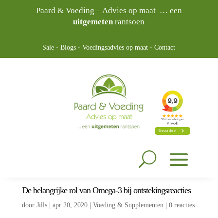
Paard & Voeding – Advies op maat … een
uitgemeten
rantsoen
Sale
·
Blogs
·
Voedingsadvies op maat
·
Contact
De belangrijke rol van Omega-3 bij ontstekingsreacties
door
Jills
|
apr 20, 2020
|
Voeding & Supplementen
|
0 reacties