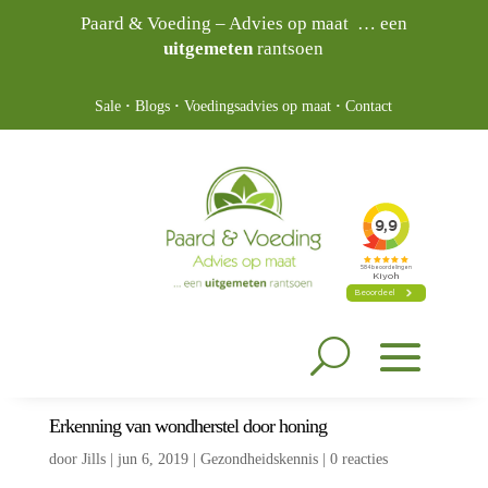
Paard & Voeding – Advies op maat … een
uitgemeten
rantsoen
Sale
·
Blogs
·
Voedingsadvies op maat
·
Contact
Erkenning van wondherstel door honing
door
Jills
|
jun 6, 2019
|
Gezondheidskennis
|
0 reacties