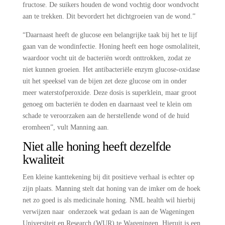
fructose. De suikers houden de wond vochtig door wondvocht
aan te trekken. Dit bevordert het dichtgroeien van de wond.”
“Daarnaast heeft de glucose een belangrijke taak bij het te lijf
gaan van de wondinfectie. Honing heeft een hoge osmolaliteit,
waardoor vocht uit de bacteriën wordt onttrokken, zodat ze
niet kunnen groeien. Het antibacteriële enzym glucose-oxidase
uit het speeksel van de bijen zet deze glucose om in onder
meer waterstofperoxide. Deze dosis is superklein, maar groot
genoeg om bacteriën te doden en daarnaast veel te klein om
schade te veroorzaken aan de herstellende wond of de huid
eromheen”, vult Manning aan.
Niet alle honing heeft dezelfde
kwaliteit
Een kleine kanttekening bij dit positieve verhaal is echter op
zijn plaats. Manning stelt dat honing van de imker om de hoek
net zo goed is als medicinale honing. NML health wil hierbij
verwijzen naar onderzoek wat gedaan is aan de Wageningen
Universiteit en Research (WUR) te Wageningen. Hieruit is een