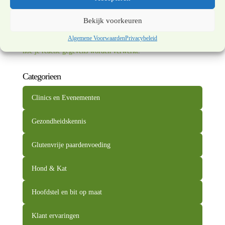
Reactie indienen
Bekijk voorkeuren
Algemene Voorwaarden
Privacybeleid
Deze site gebruikt Akismet om spam te verminderen.
Bekijk
hoe je reactie gegevens worden verwerkt
.
Categorieen
Clinics en Evenementen
Gezondheidskennis
Glutenvrije paardenvoeding
Hond & Kat
Hoofdstel en bit op maat
Klant ervaringen