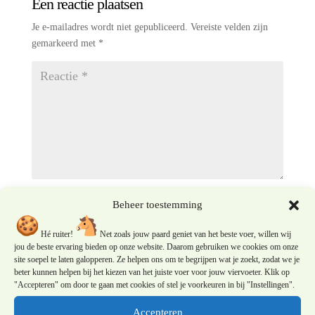
Een reactie plaatsen
Je e-mailadres wordt niet gepubliceerd.
Vereiste velden zijn
gemarkeerd met
*
Beheer toestemming
Hé ruiter!
Net zoals jouw paard geniet van het beste voer, willen wij
jou de beste ervaring bieden op onze website. Daarom gebruiken we cookies om onze
site soepel te laten galopperen. Ze helpen ons om te begrijpen wat je zoekt, zodat we je
beter kunnen helpen bij het kiezen van het juiste voer voor jouw viervoeter. Klik op
"Accepteren" om door te gaan met cookies of stel je voorkeuren in bij "Instellingen".
Accepteren