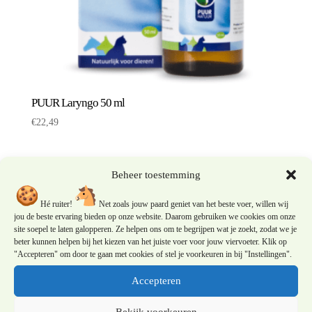
PUUR Laryngo 50 ml
€
22,49
Beheer toestemming
Hé ruiter!
Net zoals jouw paard geniet van het beste voer, willen wij
jou de beste ervaring bieden op onze website. Daarom gebruiken we cookies om onze
site soepel te laten galopperen. Ze helpen ons om te begrijpen wat je zoekt, zodat we je
beter kunnen helpen bij het kiezen van het juiste voer voor jouw viervoeter. Klik op
"Accepteren" om door te gaan met cookies of stel je voorkeuren in bij "Instellingen".
Accepteren