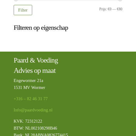
Min.
Max.
Prijs:
€0
—
€80
Filter
prijs
prijs
Filteren op eigenschap
Paard & Voeding
Advies op maat
Engewormer 21a
1531 MV Wormer
+316 – 82 46 31 77
Info@paardvoeding.nl
KVK: 72312122
BTW:
NL002108298B46
Bank: NL28ABNA0826774415