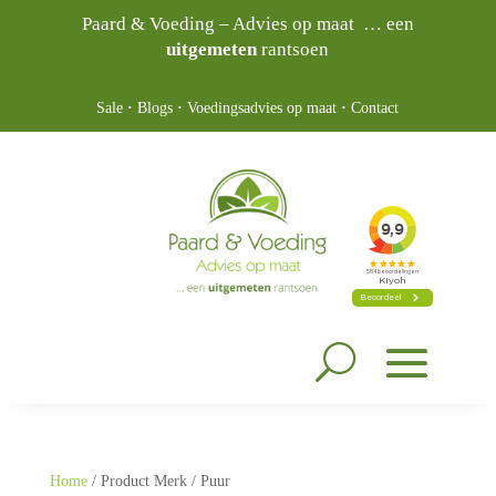
Paard & Voeding – Advies op maat … een
uitgemeten
rantsoen
Sale
·
Blogs
·
Voedingsadvies op maat
·
Contact
Home
/ Product Merk / Puur