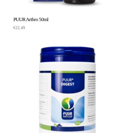
PUUR Arthro 50ml
€
22,49