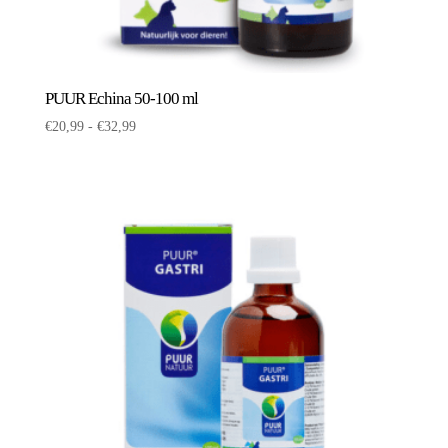
PUUR Echina 50-100 ml
Prijsklasse:
€
20,99
-
€
32,99
€20,99
tot
€32,99