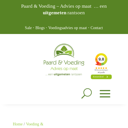
Paard & Voeding – Advies op maat … een
uitgemeten
rantsoen
Sale
·
Blogs
·
Voedingsadvies op maat
·
Contact
Home
/
Voeding &