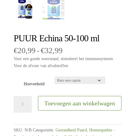
PUUR Echina 50-100 ml
Prijsklasse:
€
20,99
-
€
32,99
€20,99
Voor een goede weerstand, stimuleert het immuunsysteem.
tot
Voor de afvoer van afvalstoffen.
€32,99
Hoeveeheid
PUUR
Toevoegen aan winkelwagen
Echina
50-
100
ml
SKU:
N/B
Categorieën:
Gezondheid Paard
,
Homeopathie -
aantal