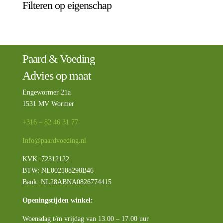
Filteren op eigenschap
Paard & Voeding
Advies op maat
Engewormer 21a
1531 MV Wormer
+316 – 82 46 31 77
Info@paardvoeding.nl
KVK: 72312122
BTW:
NL002108298B46
Bank: NL28ABNA0826774415
Openingstijden winkel:
Woensdag t/m vrijdag van 13.00 – 17.00 uur