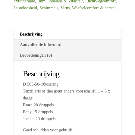
Fytotherapie
,
Immuunbalans & Vitaliteit
,
Luchtwegcomfort
,
Lusteloosheid
,
Schimmels
,
Virus
,
Weefselcomfort & herstel
Beschrijving
Aanvullende informatie
Beoordelingen (0)
Beschrijving
D 505-50-,99osering
Tenzij arts of therapeut anders voorschrijft, 1 – 3 x
daags:
Paard 20 druppels
Pony 15 druppels
1 ml = 20 druppels
Goed schudden voor gebruik.