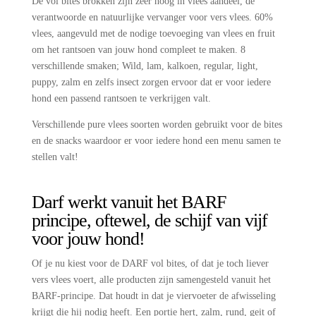
De vol bites brokken zijn zeer hoog in vlees aandeel, de
verantwoorde en natuurlijke vervanger voor vers vlees. 60%
vlees, aangevuld met de nodige toevoeging van vlees en fruit
om het rantsoen van jouw hond compleet te maken. 8
verschillende smaken; Wild, lam, kalkoen, regular, light,
puppy, zalm en zelfs insect zorgen ervoor dat er voor iedere
hond een passend rantsoen te verkrijgen valt.
Verschillende pure vlees soorten worden gebruikt voor de bites
en de snacks waardoor er voor iedere hond een menu samen te
stellen valt!
Darf werkt vanuit het BARF
principe, oftewel, de schijf van vijf
voor jouw hond!
Of je nu kiest voor de DARF vol bites, of dat je toch liever
vers vlees voert, alle producten zijn samengesteld vanuit het
BARF-principe. Dat houdt in dat je viervoeter de afwisseling
krijgt die hij nodig heeft. Een portie hert, zalm, rund, geit of