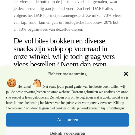
het vlees en de botten in de juiste hoeveelheid gemalen, waarna
je deze eenvoudig aan je hond voert. Zo heeft DARF alles
volgens het BARF-principe samengesteld. Ze mixen 70% vlees
van kip, rund, lam en geit uit biologische landbouw, 20% bot
en 10% orgaanvlees van dezelfde dieren.
De vol bites brokken en diverse
snacks zijn volop op voorraad in
onze winkel, wil je toch graag vers
vlees bestellen? Neem dan even
contact met ons op!
Beheer toestemming
Hé ruiter!
Net zoals jouw paard geniet van het beste voer, willen wij
0 reacties
jou de beste ervaring bieden op onze website. Daarom gebruiken we cookies om onze
site soepel te laten galopperen. Ze helpen ons om te begrijpen wat je zoekt, zodat we je
beter kunnen helpen bij het kiezen van het juiste voer voor jouw viervoeter. Klik op
Een reactie plaatsen
"Accepteren" om door te gaan met cookies of stel je voorkeuren in bij "Instellingen".
Je e-mailadres wordt niet gepubliceerd.
Vereiste velden zijn
Accepteren
gemarkeerd met
*
Bekijk voorkeuren