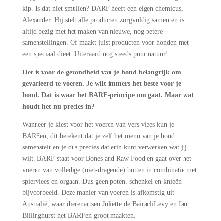
kip. Is dat niet smullen? DARF heeft een eigen chemicus,
Alexander. Hij stelt alle producten zorgvuldig samen en is
altijd bezig met het maken van nieuwe, nog betere
samenstellingen. Of maakt juist producten voor honden met
een speciaal dieet. Uiteraard nog steeds puur natuur!
Het is voor de gezondheid van je hond belangrijk om
gevarieerd te voeren. Je wilt immers het beste voor je
hond. Dat is waar het BARF-principe om gaat. Maar wat
houdt het nu precies in?
Wanneer je kiest voor het voeren van vers vlees kun je
BARFen, dit betekent dat je zelf het menu van je hond
samenstelt en je dus precies dat erin kunt verwerken wat jij
wilt. BARF staat voor Bones and Raw Food en gaat over het
voeren van volledige (niet-dragende) botten in combinatie met
spiervlees en orgaan. Dus geen poten, schenkel en knieën
bijvoorbeeld. Deze manier van voeren is afkomstig uit
Australië, waar dierenartsen Juliette de BairacliLevy en Ian
Billinghurst het BARFen groot maakten.