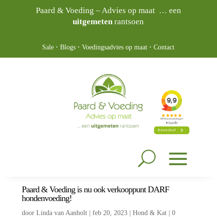
Paard & Voeding – Advies op maat … een
uitgemeten
rantsoen
Sale
·
Blogs
·
Voedingsadvies op maat
·
Contact
Paard & Voeding is nu ook verkooppunt DARF
hondenvoeding!
door
Linda van Aanholt
|
feb 20, 2023
|
Hond & Kat
|
0