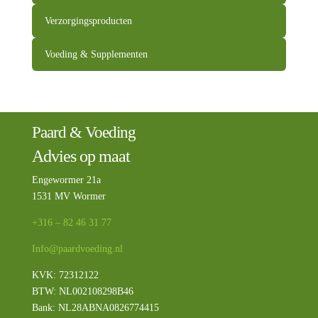
Verzorgingsproducten
Voeding & Supplementen
Paard & Voeding
Advies op maat
Engewormer 21a
1531 MV Wormer
+316 – 82 46 31 77
Info@paardvoeding.nl
KVK: 72312122
BTW:
NL002108298B46
Bank: NL28ABNA0826774415