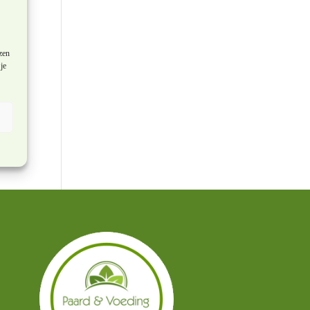
zen
je