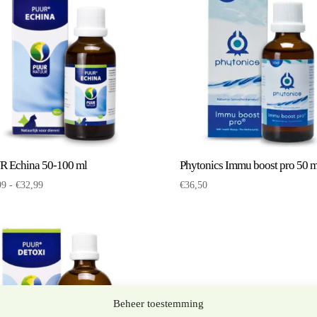
 Echina 50-100 ml
Phytonics Immu boost pro 50 m
Prijsklasse:
99
-
€
32,99
€
36,50
€20,99
tot
€32,99
Beheer toestemming