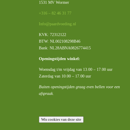
1531 MV Wormer
+316 – 82 46 31 77
Info@paardvoeding.nl
KVK: 72312122
BTW:
NL002108298B46
Bank: NL28ABNA0826774415
Openingstijden winkel:
Woensdag t/m vrijdag van 13.00 – 17.00 uur
Zaterdag van 10.00 – 17.00 uur
Buiten openingstijden graag even bellen voor een
afspraak.
Wis cookies van deze site