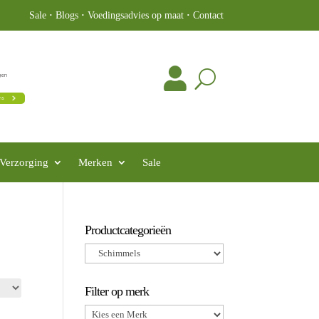
Sale
·
Blogs
·
Voedingsadvies op maat
·
Contact
Verzorging
Merken
Sale
Productcategorieën
Filter op merk