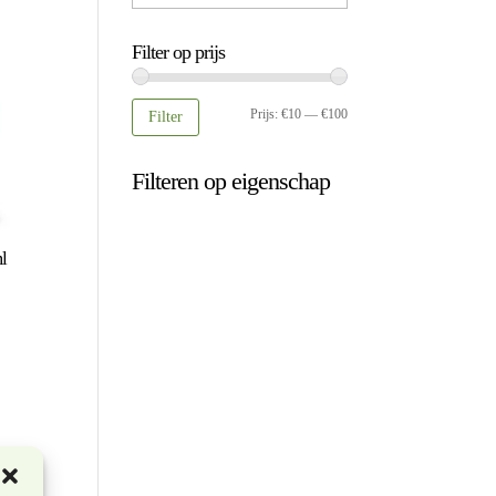
Filter op prijs
Min.
Max.
Prijs:
€10
—
€100
Filter
prijs
prijs
Filteren op eigenschap
l