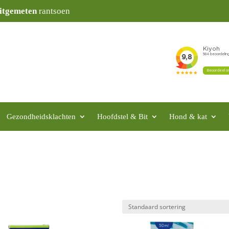
itgemeten
rantsoen
Gezondheidsklachten
Hoofdstel & Bit
Hond & kat