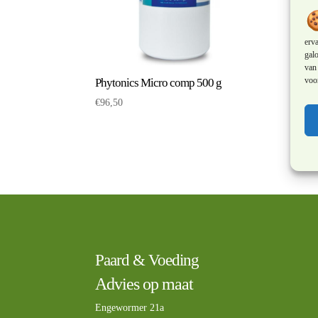
erv
galo
van 
voor
Phytonics Micro comp 500 g
PUUR
€
96,50
€
33,
Paard & Voeding
Advies op maat
Engewormer 21a