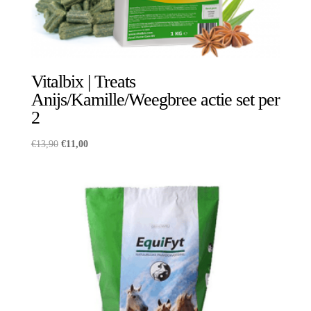
Vitalbix | Treats
Anijs/Kamille/Weegbree actie set per
2
Oorspronkelijke
Huidige
€
13,90
€
11,00
prijs
prijs
was:
is:
€13,90.
€11,00.