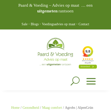
Paard & Voeding – Advies op maat … een
uitgemeten
rantsoen
Sale
·
Blogs
·
Voedingsadvies op maat
·
Contact
Home
/
Gezondheid
/
Maag comfort
/ Agrobs | AlpenGrün