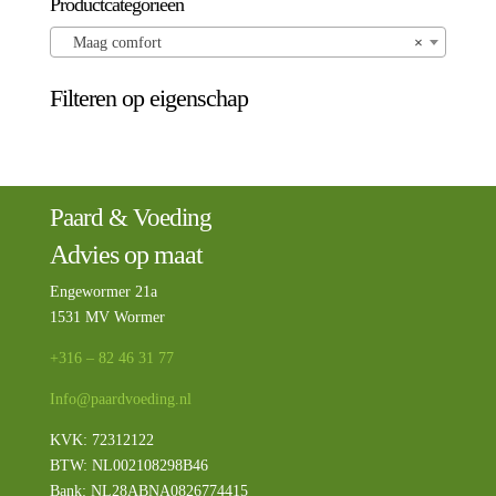
Productcategorieën
Maag comfort
×
Filteren op eigenschap
Paard & Voeding
Advies op maat
Engewormer 21a
1531 MV Wormer
+316 – 82 46 31 77
Info@paardvoeding.nl
KVK: 72312122
BTW:
NL002108298B46
Bank: NL28ABNA0826774415