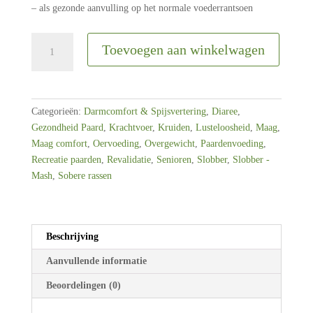
– als gezonde aanvulling op het normale voederrantsoen
Agrobs
Toevoegen aan winkelwagen
|
AlpenGrün
Mash
|
Categorieën:
Darmcomfort & Spijsvertering
,
Diaree
,
15kg
Gezondheid Paard
,
Krachtvoer
,
Kruiden
,
Lusteloosheid
,
Maag
,
aantal
Maag comfort
,
Oervoeding
,
Overgewicht
,
Paardenvoeding
,
Recreatie paarden
,
Revalidatie
,
Senioren
,
Slobber
,
Slobber -
Mash
,
Sobere rassen
Beschrijving
Aanvullende informatie
Beoordelingen (0)