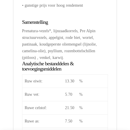
• gunstige prijs voor hoog rendement
Samenstelling
Prenatura-vezels*, lijnzaadkorrels, Pre Alpin
structuurvezels, appelgist, rode biet, wortel,
pastinaak, koudgeperste oliemengsel (lijnolie,
camelina-olie), psyllium, rozenbottelschillen
(pitloos) , venkel, karwij.
Analytische bestanddelen &
toevoegingsmiddelen
Ruw eiwit:
13.30
%
Ruw vet:
5.70
%
Ruwe celstof:
21.50
%
Ruwe as:
7.50
%