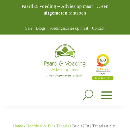
Paard & Voeding – Advies op maat … een
uitgemeten
rantsoen
Sale
·
Blogs
·
Voedingsadvies op maat
·
Contact
Home
/
Hoofdstel & Bit
/
Teugels
/ Bridle2Fit | Teugels A plat