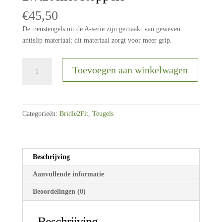
€
45,50
De trensteugels uit de A-serie zijn gemaakt van geweven
antislip materiaal; dit materiaal zorgt voor meer grip.
Bridle2Fit
Toevoegen aan winkelwagen
|
Teugels
A
plat
Categorieën:
Bridle2Fit
,
Teugels
leder
zwart
met
stoppers
Beschrijving
aantal
Aanvullende informatie
Beoordelingen (0)
Beschrijving