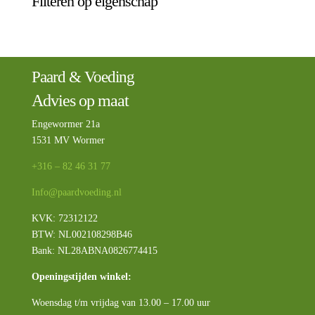
Filteren op eigenschap
Paard & Voeding
Advies op maat
Engewormer 21a
1531 MV Wormer
+316 – 82 46 31 77
Info@paardvoeding.nl
KVK: 72312122
BTW:
NL002108298B46
Bank: NL28ABNA0826774415
Openingstijden winkel:
Woensdag t/m vrijdag van 13.00 – 17.00 uur