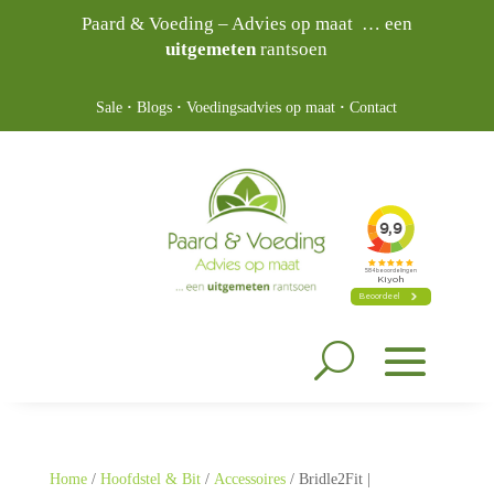
Paard & Voeding – Advies op maat … een
uitgemeten
rantsoen
Sale
·
Blogs
·
Voedingsadvies op maat
·
Contact
Home
/
Hoofdstel & Bit
/
Accessoires
/ Bridle2Fit |