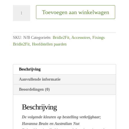
Bridle2Fit
Toevoegen aan winkelwagen
|
Bakstukken
plat
leder
SKU:
N/B
Categorieën:
Bridle2Fit
,
Accessoires
,
Fixings
aantal
Bridle2Fit
,
Hoofdstellen paarden
Beschrijving
Aanvullende informatie
Beoordelingen (0)
Beschrijving
De volgende kleuren op bestelling verkrijgbaar;
Havanna Bruin en Australian Nut