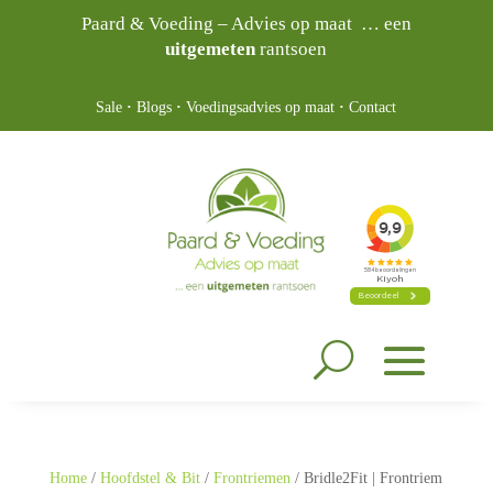
Paard & Voeding – Advies op maat … een
uitgemeten
rantsoen
Sale
·
Blogs
·
Voedingsadvies op maat
·
Contact
Home
/
Hoofdstel & Bit
/
Frontriemen
/ Bridle2Fit | Frontriem