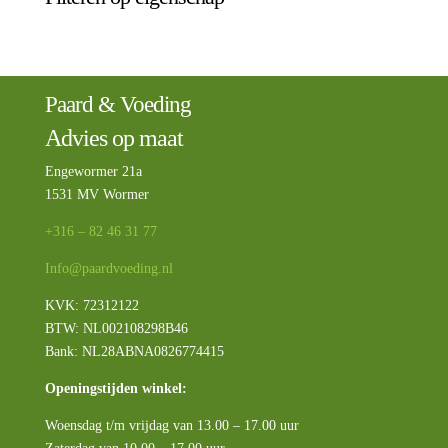
Paard & Voeding
Advies op maat
Engewormer 21a
1531 MV Wormer
+316 – 82 46 31 77
Info@paardvoeding.nl
KVK: 72312122
BTW:
NL002108298B46
Bank: NL28ABNA0826774415
Openingstijden winkel:
Woensdag t/m vrijdag van 13.00 – 17.00 uur