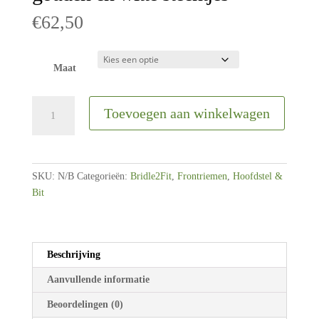
€
62,50
Maat
Bridle2Fit
Toevoegen aan winkelwagen
|
Frontriem
met
gouden
SKU:
N/B
Categorieën:
Bridle2Fit
,
Frontriemen
,
Hoofdstel &
en
Bit
witte
steentjes
aantal
Beschrijving
Aanvullende informatie
Beoordelingen (0)