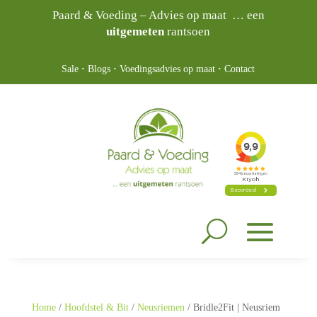
Paard & Voeding – Advies op maat … een
uitgemeten
rantsoen
Sale
·
Blogs
·
Voedingsadvies op maat
·
Contact
Home
/
Hoofdstel & Bit
/
Neusriemen
/ Bridle2Fit | Neusriem