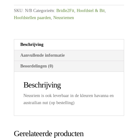
S3
lak
SKU:
N/B
Categorieën:
Bridle2Fit
,
Hoofdstel & Bit
,
trens
Hoofdstellen paarden
,
Neusriemen
aantal
Beschrijving
Aanvullende informatie
Beoordelingen (0)
Beschrijving
Neusriem is ook leverbaar in de kleuren havanna en
austrailian nut (op bestelling)
Gerelateerde producten