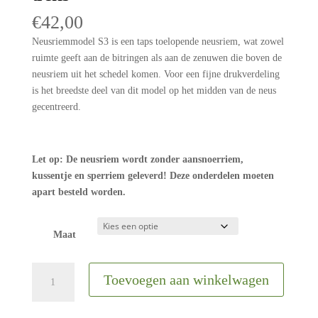
€
42,00
Neusriemmodel S3 is een taps toelopende neusriem, wat zowel
ruimte geeft aan de bitringen als aan de zenuwen die boven de
neusriem uit het schedel komen. Voor een fijne drukverdeling
is het breedste deel van dit model op het midden van de neus
gecentreerd.
Let op: De neusriem wordt zonder aansnoerriem,
kussentje en sperriem geleverd! Deze onderdelen moeten
apart besteld worden.
Maat
Bridle2Fit
Toevoegen aan winkelwagen
|
Neusriem