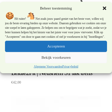
Beheer toestemming
Hé ruiter!
Net zoals jouw paard geniet van het beste voer, willen wij
jou de beste ervaring bieden op onze website. Daarom gebruiken we cookies om onze
site soepel te laten galopperen. Ze helpen ons om te begrijpen wat je zoekt, zodat we je
beter kunnen helpen bij het kiezen van het juiste voer voor jouw viervoeter. Klik op
"Accepteren" om door te gaan met cookies of stel je voorkeuren in bij "Instellingen".
Accepteren
Bekijk voorkeuren
Algemene Voorwaarden
Privacybeleid
Bridle2Fit | Neusriem S1 lak trens
€
42,00