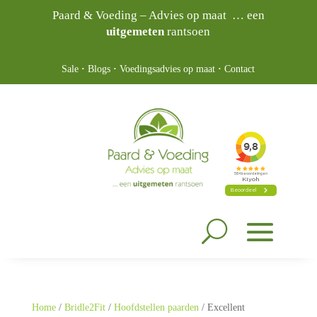
Paard & Voeding – Advies op maat … een
uitgemeten
rantsoen
Sale
·
Blogs
·
Voedingsadvies op maat
·
Contact
Home
/
Bridle2Fit
/
Hoofdstellen paarden
/ Excellent