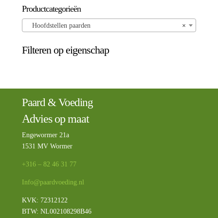
Productcategorieën
Hoofdstellen paarden
×
Filteren op eigenschap
Paard & Voeding
Advies op maat
Engewormer 21a
1531 MV Wormer
+316 – 82 46 31 77
Info@paardvoeding.nl
KVK: 72312122
BTW:
NL002108298B46