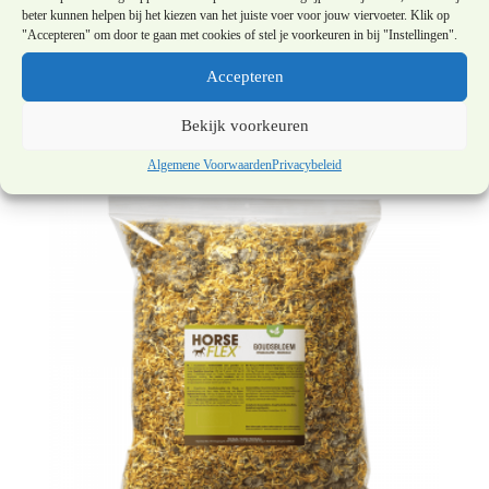
beter kunnen helpen bij het kiezen van het juiste voer voor jouw viervoeter. Klik op
Horseflex | Gedroogde kruiden |
"Accepteren" om door te gaan met cookies of stel je voorkeuren in bij "Instellingen".
Oregano | 800 gram
Accepteren
€
22,50
Bekijk voorkeuren
Algemene Voorwaarden
Privacybeleid