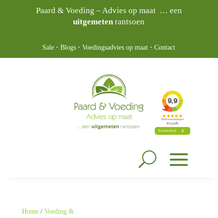
Paard & Voeding – Advies op maat … een
uitgemeten
rantsoen
Sale
·
Blogs
·
Voedingsadvies op maat
·
Contact
Home
/
Voeding &