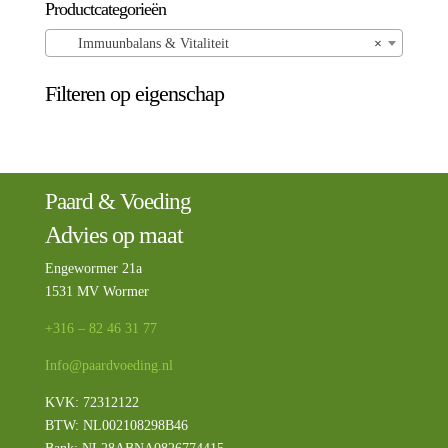
Productcategorieën
Immuunbalans & Vitaliteit
×
Filteren op eigenschap
Paard & Voeding
Advies op maat
Engewormer 21a
1531 MV Wormer
+316 – 82 46 31 77
Info@paardvoeding.nl
KVK: 72312122
BTW:
NL002108298B46