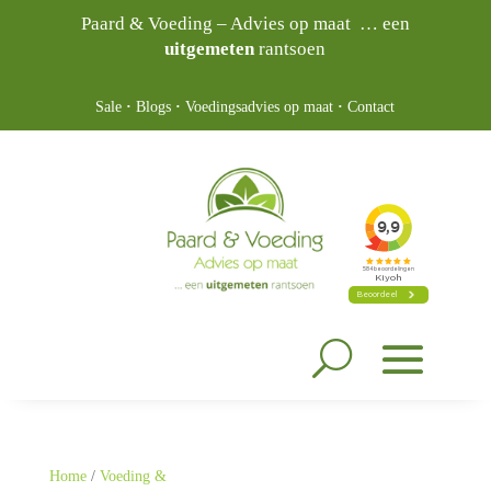
Paard & Voeding – Advies op maat … een
uitgemeten
rantsoen
Sale
·
Blogs
·
Voedingsadvies op maat
·
Contact
Home
/
Voeding &