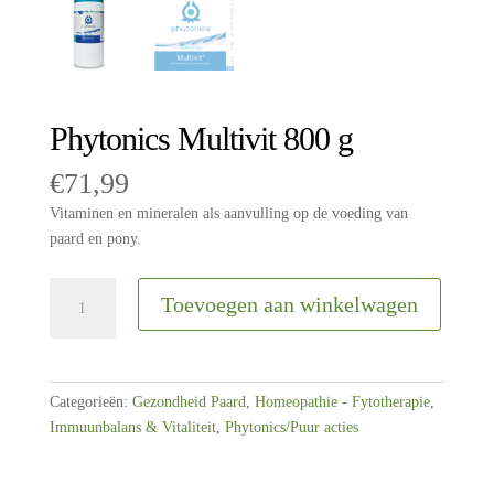
Phytonics Multivit 800 g
€
71,99
Vitaminen en mineralen als aanvulling op de voeding van
paard en pony.
Phytonics
Toevoegen aan winkelwagen
Multivit
800
g
aantal
Categorieën:
Gezondheid Paard
,
Homeopathie - Fytotherapie
,
Immuunbalans & Vitaliteit
,
Phytonics/Puur acties