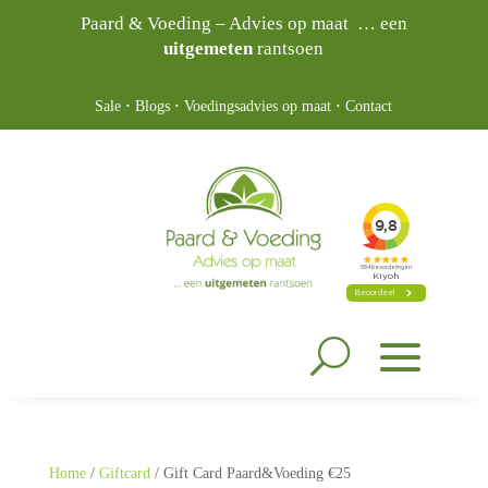
Paard & Voeding – Advies op maat … een
uitgemeten
rantsoen
Sale
·
Blogs
·
Voedingsadvies op maat
·
Contact
Home
/
Giftcard
/ Gift Card Paard&Voeding €25