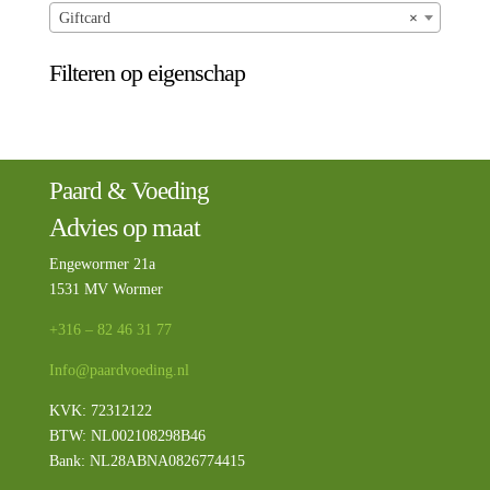
Giftcard
×
Filteren op eigenschap
Paard & Voeding
Advies op maat
Engewormer 21a
1531 MV Wormer
+316 – 82 46 31 77
Info@paardvoeding.nl
KVK: 72312122
BTW:
NL002108298B46
Bank: NL28ABNA0826774415