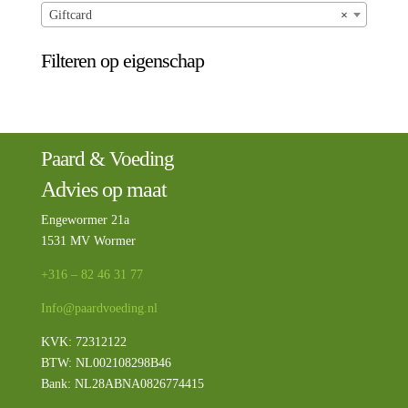
Giftcard
×
Filteren op eigenschap
Paard & Voeding
Advies op maat
Engewormer 21a
1531 MV Wormer
+316 – 82 46 31 77
Info@paardvoeding.nl
KVK: 72312122
BTW:
NL002108298B46
Bank: NL28ABNA0826774415