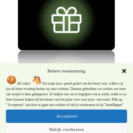
Beheer toestemming
Gift Card Paard&Voeding €100
Hé ruiter!
Net zoals jouw paard geniet van het beste voer, willen wij
jou de beste ervaring bieden op onze website. Daarom gebruiken we cookies om onze
site soepel te laten galopperen. Ze helpen ons om te begrijpen wat je zoekt, zodat we je
€
100,00
beter kunnen helpen bij het kiezen van het juiste voer voor jouw viervoeter. Klik op
"Accepteren" om door te gaan met cookies of stel je voorkeuren in bij "Instellingen".
Accepteren
Bekijk voorkeuren