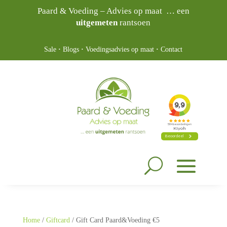
Paard & Voeding – Advies op maat … een
uitgemeten
rantsoen
Sale
·
Blogs
·
Voedingsadvies op maat
·
Contact
Home
/
Giftcard
/ Gift Card Paard&Voeding €5