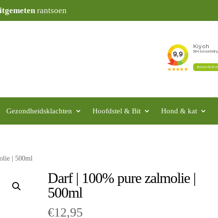
itgemeten
rantsoen
Gezondheidsklachten
Hoofdstel & Bit
Hond & kat
olie | 500ml
Darf | 100% pure zalmolie |
500ml
€
12,95