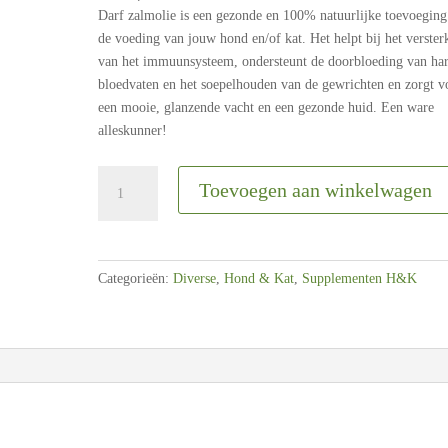
Darf zalmolie is een gezonde en 100% natuurlijke toevoeging
de voeding van jouw hond en/of kat. Het helpt bij het verster
van het immuunsysteem, ondersteunt de doorbloeding van har
bloedvaten en het soepelhouden van de gewrichten en zorgt v
een mooie, glanzende vacht en een gezonde huid. Een ware
alleskunner!
Darf
Toevoegen aan winkelwagen
|
100%
pure
zalmolie
Categorieën:
Diverse
,
Hond & Kat
,
Supplementen H&K
|
500ml
aantal