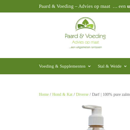
Paard & Voeding – Advies op maat … een
u
Voeding & Supplementen
Stal & Weide
Home
/
Hond & Kat
/
Diverse
/ Darf | 100% pure zalm