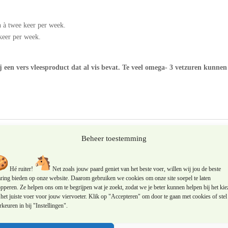
n à twee keer per week.
 keer per week.
ij een vers vleesproduct dat al vis bevat. Te veel omega- 3 vetzuren kunnen
Beheer toestemming
Hé ruiter!
Net zoals jouw paard geniet van het beste voer, willen wij jou de beste
aring bieden op onze website. Daarom gebruiken we cookies om onze site soepel te laten
pperen. Ze helpen ons om te begrijpen wat je zoekt, zodat we je beter kunnen helpen bij het kie
het juiste voer voor jouw viervoeter. Klik op "Accepteren" om door te gaan met cookies of stel 
keuren in bij "Instellingen".