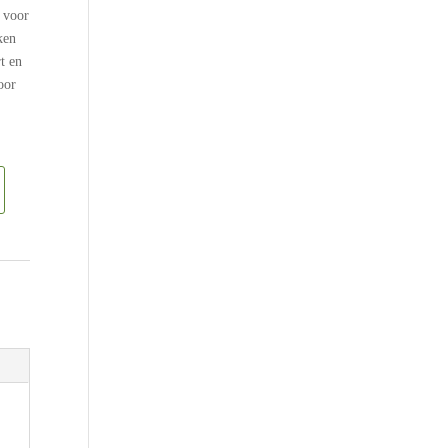
 voor
ken
t en
oor