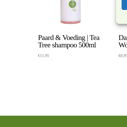
Paard & Voeding | Tea
Da
Tree shampoo 500ml
Wo
€
11,95
€
8,9