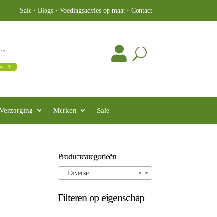
Sale
·
Blogs
·
Voedingsadvies op maat
·
Contact
Verzorging
Merken
Sale
Productcategorieën
Diverse
×
Filteren op eigenschap