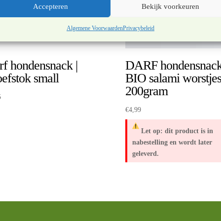
Accepteren
Bekijk voorkeuren
Algemene Voorwaarden
Privacybeleid
rf hondensnack |
DARF hondensnack
efstok small
BIO salami worstje
200gram
5
€
4,99
Let op: dit product is in
nabestelling en wordt later
geleverd.