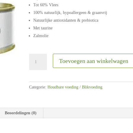
Tot 60% Vlees
100% natuurlijk, hypoallergeen & graanvrij
Natuurlijke antioxidanten & prebiotica
Met taurine
Zalmolie
Dibaq
Toevoegen aan winkelwagen
Sense
|
Kat
|
Categorie:
Houdbare voeding / Blikvoeding
Hypoallergeen
Natvoer
tonijn
&
Beoordelingen (0)
konijn
|
70gram