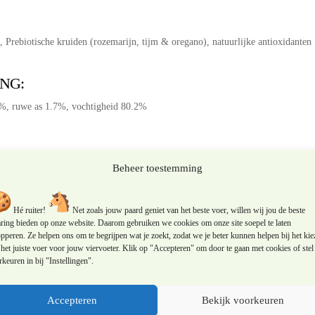
aantal
Prebiotische kruiden (rozemarijn, tijm & oregano), natuurlijke antioxidanten
NG:
7%, ruwe as 1.7%, vochtigheid 80.2%
Beheer toestemming
Hé ruiter!
Net zoals jouw paard geniet van het beste voer, willen wij jou de beste
aring bieden op onze website. Daarom gebruiken we cookies om onze site soepel te laten
pperen. Ze helpen ons om te begrijpen wat je zoekt, zodat we je beter kunnen helpen bij het kie
het juiste voer voor jouw viervoeter. Klik op "Accepteren" om door te gaan met cookies of stel 
keuren in bij "Instellingen".
Accepteren
Bekijk voorkeuren