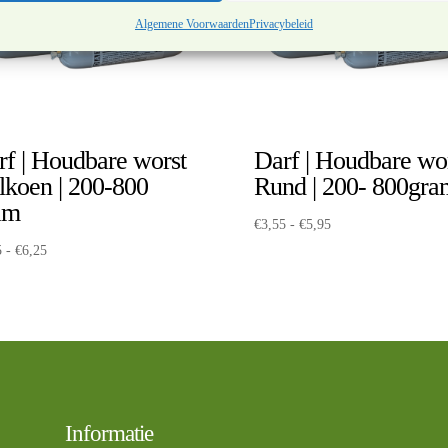
Algemene Voorwaarden
Privacybeleid
rf | Houdbare worst
Darf | Houdbare wo
lkoen | 200-800
Rund | 200- 800gra
am
Prijsklasse:
€
3,55
-
€
5,95
€3,55
Prijsklasse:
5
-
€
6,25
tot
€3,55
€5,95
tot
€6,25
Informatie