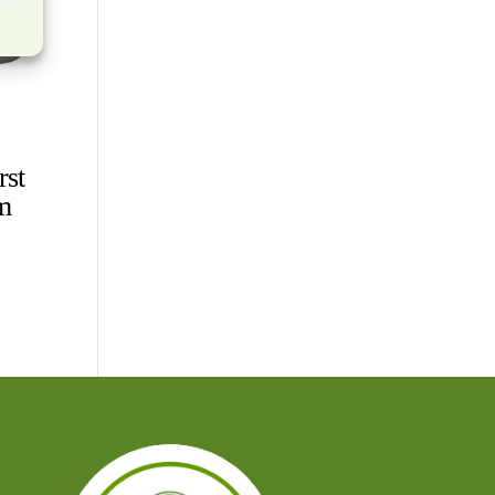
rst
m