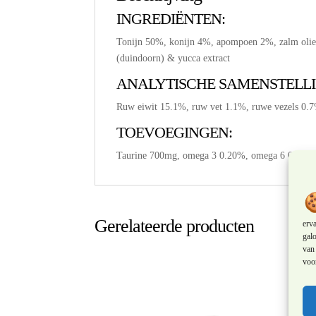
INGREDIËNTEN:
Tonijn 50%, konijn 4%, apompoen 2%, zalm olie, 
(duindoorn) & yucca extract
ANALYTISCHE SAMENSTELLI
Ruw eiwit 15.1%, ruw vet 1.1%, ruwe vezels 0.
TOEVOEGINGEN:
Taurine 700mg, omega 3 0.20%, omega 6 0.20%
Gerelateerde producten
erv
galo
van 
voor