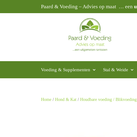
Paard & Voeding – Advies op maat … een
u
Voeding & Supplementen
Stal & Weide
Home
/
Hond & Kat
/
Houdbare voeding / Blikvoeding