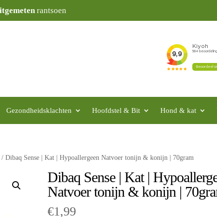
itgemeten
rantsoen
Gezondheidsklachten
Hoofdstel & Bit
Hond & kat
/ Dibaq Sense | Kat | Hypoallergeen Natvoer tonijn & konijn | 70gram
Dibaq Sense | Kat | Hypoallerg
Natvoer tonijn & konijn | 70gr
€
1,99