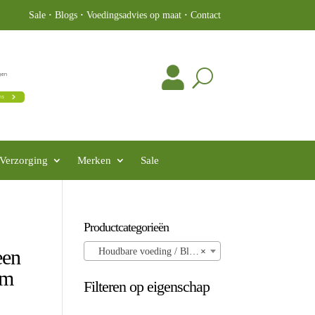
Sale
·
Blogs
·
Voedingsadvies op maat
·
Contact
Verzorging
Merken
Sale
Productcategorieën
een
Houdbare voeding / Blikvoeding
×
am
Filteren op eigenschap