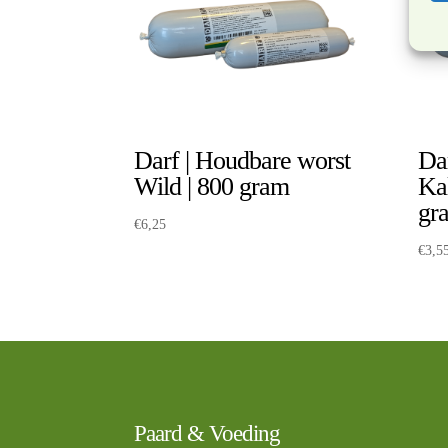
Darf | Houdbare worst
Da
Wild | 800 gram
Ka
gr
€
6,25
€
3,5
Paard & Voeding