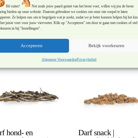
Hé ruiter!
Net zoals jouw paard geniet van het beste voer, willen wij jou de beste
aring bieden op onze website. Daarom gebruiken we cookies om onze site soepel te laten
, stremsel, mineralen
pperen. Ze helpen ons om te begrijpen wat je zoekt, zodat we je beter kunnen helpen bij het kie
het juiste voer voor jouw viervoeter. Klik op "Accepteren" om door te gaan met cookies of stel 
keuren in bij "Instellingen".
Accepteren
Bekijk voorkeuren
Algemene Voorwaarden
Privacybeleid
rf hond- en
Darf snack |