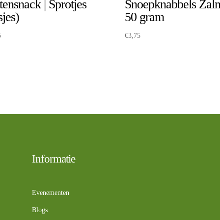
tensnack | Sprotjes
Snoepknabbels Zalm
sjes)
50 gram
5
€
3,75
Informatie
Evenementen
Blogs