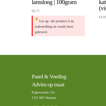
lamslong | 100gram
kat
(vi
€
6,75
€
4,9
Let op: dit product is in
nabestelling en wordt later
geleverd.
Paard & Voeding
Advies op maat
Engewormer 21a
1531 MV Wormer