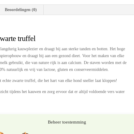
truffel
Beoordelingen (0)
|
S
–
L
arte truffel
aantal
langdurig kauwplezier en draagt bij aan sterke tanden en botten. Het hoge
 spieropbouw en draagt bij aan een gezond dieet. Voor het maken van elke
melk gebruikt, die van nature rijk is aan calcium. De staven worden met de
0% natuurlijk en vrij van lactose, gluten en conserveermiddelen.
echte zwarte truffel, die het hart van elke hond sneller laat kloppen!
cht tijdens het kauwen en zorg ervoor dat er altijd voldoende vers water
cm in de magnetron voor 60 tot 90 seconden. De stukjes kaas zetten uit en
Beheer toestemming
afkoelen om ze veilig te kunnen geven.