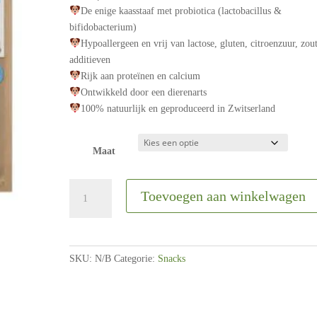
De enige kaasstaaf met probiotica (lactobacillus &
bifidobacterium)
Hypoallergeen en vrij van lactose, gluten, citroenzuur, zou
additieven
Rijk aan proteïnen en calcium
Ontwikkeld door een dierenarts
100% natuurlijk en geproduceerd in Zwitserland
Maat
SwissCowers
Toevoegen aan winkelwagen
|
Cheesy
bars
/
SKU:
N/B
Categorie:
Snacks
Kaas
sticks
|
Zwarte