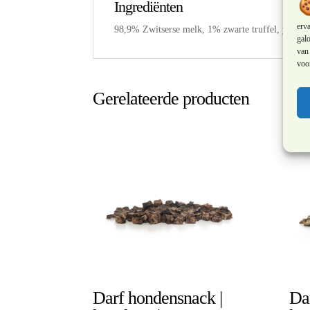
Ingrediënten
erv
98,9% Zwitserse melk, 1% zwarte truffel, yoghurt
galo
van 
voor
Gerelateerde producten
Darf hondensnack |
Da