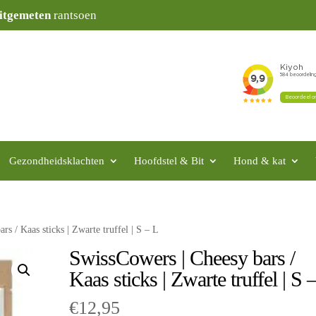
itgemeten
rantsoen
Gezondheidsklachten
Hoofdstel & Bit
Hond & kat
s / Kaas sticks | Zwarte truffel | S – L
SwissCowers | Cheesy bars /
Kaas sticks | Zwarte truffel | S 
€
12,95