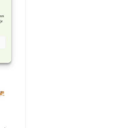
zen
je