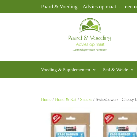
Paard & Voeding – Advies op maat … een
u
Voeding & Supplementen
Stal & Weide
Home
/
Hond & Kat
/
Snacks
/ SwissCowers | Cheesy bar