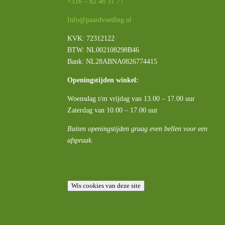
+316 – 82 46 31 77
Info@paardvoeding.nl
KVK: 72312122
BTW:
NL002108298B46
Bank: NL28ABNA0826774415
Openingstijden winkel:
Woensdag t/m vrijdag van 13.00 – 17.00 uur
Zaterdag van 10.00 – 17.00 uur
Buiten openingstijden graag even bellen voor een
afspraak.
Wis cookies van deze site