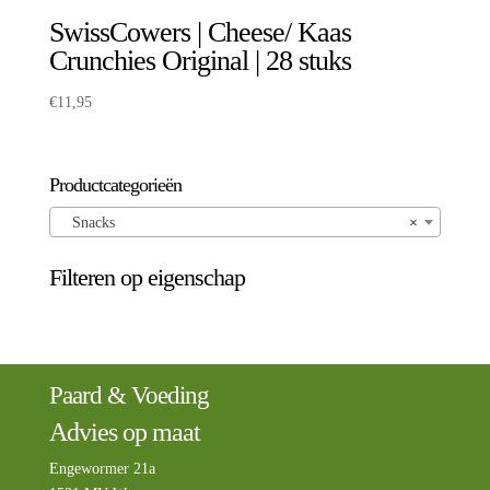
SwissCowers | Cheese/ Kaas
Crunchies Original | 28 stuks
€
11,95
Productcategorieën
Snacks
×
Filteren op eigenschap
Paard & Voeding
Advies op maat
Engewormer 21a