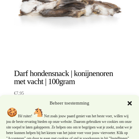
Darf hondensnack | konijnenoren
met vacht | 100gram
€
7,95
Beheer toestemming
Let op: dit product is in nabestelling en wordt later
geleverd.
Hé ruiter!
Net zoals jouw paard geniet van het beste voer, willen wij
jou de beste ervaring bieden op onze website. Daarom gebruiken we cookies om onze
site soepel te laten galopperen. Ze helpen ons om te begrijpen wat je zoekt, zodat we je
beter kunnen helpen bij het kiezen van het juiste voer voor jouw viervoeter. Klik op
"Accepteren" om door te gaan met cookies of stel je voorkeuren in bij "Instellingen".