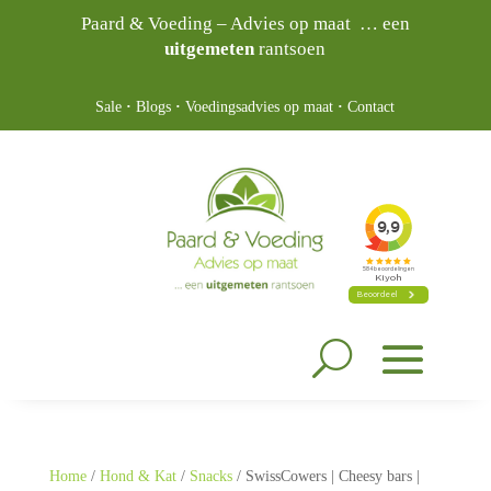
Paard & Voeding – Advies op maat … een
uitgemeten
rantsoen
Sale
·
Blogs
·
Voedingsadvies op maat
·
Contact
Home
/
Hond & Kat
/
Snacks
/ SwissCowers | Cheesy bars |