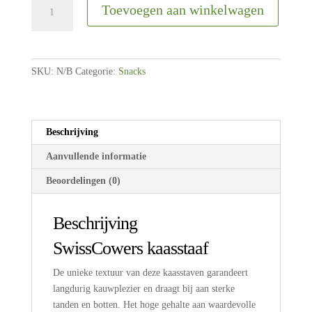
SwissCowers
Toevoegen aan winkelwagen
|
Cheesy
bars
|
SKU:
N/B
Categorie:
Snacks
Original
|
S
-
Beschrijving
L
Aanvullende informatie
aantal
Beoordelingen (0)
Beschrijving
SwissCowers kaasstaaf
De unieke textuur van deze kaasstaven garandeert
langdurig kauwplezier en draagt bij aan sterke
tanden en botten. Het hoge gehalte aan waardevolle