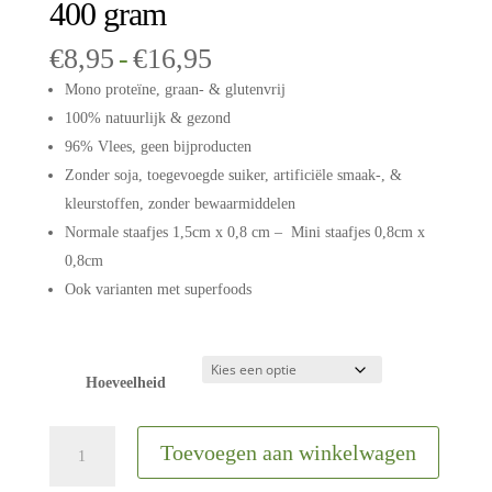
400 gram
Prijsklasse:
€
8,95
-
€
16,95
€8,95
Mono proteïne, graan- & glutenvrij
tot
100% natuurlijk & gezond
€16,95
96% Vlees, geen bijproducten
Zonder soja, toegevoegde suiker, artificiële smaak-, &
kleurstoffen, zonder bewaarmiddelen
Normale staafjes 1,5cm x 0,8 cm – Mini staafjes 0,8cm x
0,8cm
Ook varianten met superfoods
Hoeveelheid
YDOLO
Toevoegen aan winkelwagen
|
Trainers