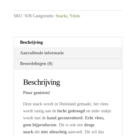
kalkoen
met
SKU:
N/B
Categorieën:
Snacks
,
Ydolo
superfoods
|
70g
-
Beschrijving
180
Aanvullende informatie
gram
-
Beoordelingen (0)
400
gram
Beschrijving
aantal
Puur genieten!
Deze snack wordt in Duitsland gemaakt, het vlees
wordt rustig aan de
lucht gedroogd
en ieder stukje
wordt met de
hand gecontroleerd
.
Echt vlees,
geen bijproducten
. Dit is ook een
droge
snack
die
niet olieachtig
aanvoelt. Dit wil dus