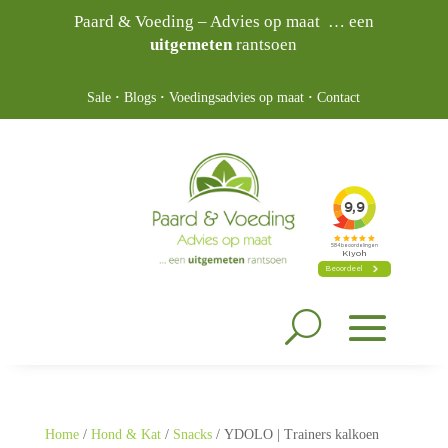
Paard & Voeding – Advies op maat … een
uitgemeten
rantsoen
Sale
·
Blogs
·
Voedingsadvies op maat
·
Contact
Home
/
Hond & Kat
/
Snacks
/ YDOLO | Trainers kalkoen