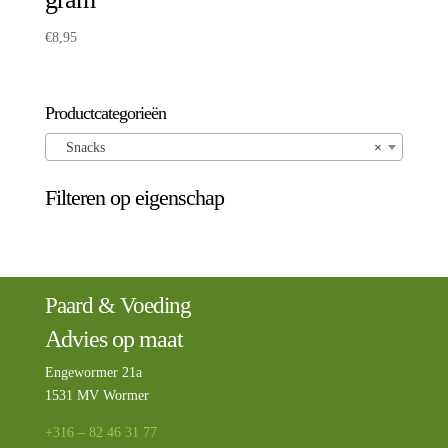
€
8,95
Productcategorieën
Snacks
×
Filteren op eigenschap
Paard & Voeding
Advies op maat
Engewormer 21a
1531 MV Wormer
+316 – 82 46 31 77