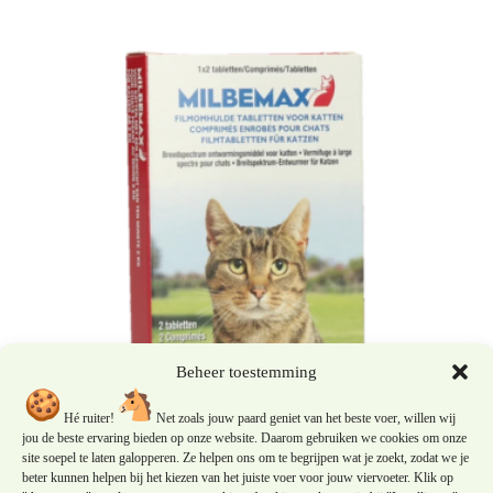
Beheer toestemming
Hé ruiter!
Net zoals jouw paard geniet van het beste voer, willen wij
jou de beste ervaring bieden op onze website. Daarom gebruiken we cookies om onze
site soepel te laten galopperen. Ze helpen ons om te begrijpen wat je zoekt, zodat we je
Milbemax Tabletten Kat Groot 2
beter kunnen helpen bij het kiezen van het juiste voer voor jouw viervoeter. Klik op