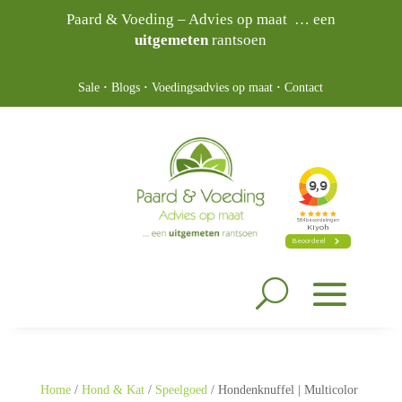
Paard & Voeding – Advies op maat … een
uitgemeten
rantsoen
Sale
·
Blogs
·
Voedingsadvies op maat
·
Contact
Home
/
Hond & Kat
/
Speelgoed
/ Hondenknuffel | Multicolor