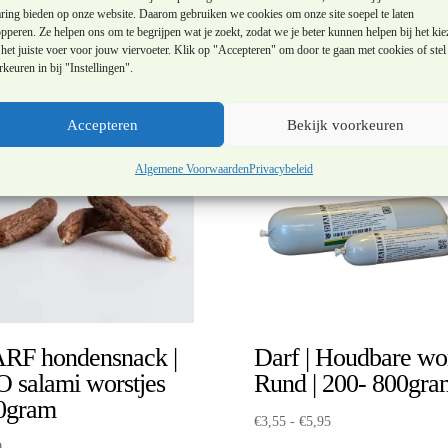
aring bieden op onze website. Daarom gebruiken we cookies om onze site soepel te laten
pperen. Ze helpen ons om te begrijpen wat je zoekt, zodat we je beter kunnen helpen bij het kie
het juiste voer voor jouw viervoeter. Klik op "Accepteren" om door te gaan met cookies of stel 
keuren in bij "Instellingen".
Accepteren
Bekijk voorkeuren
Algemene Voorwaarden
Privacybeleid
RF hondensnack |
Darf | Houdbare wo
O salami worstjes
Rund | 200- 800gra
0gram
Prijsklasse:
€
3,55
-
€
5,95
€3,55
9