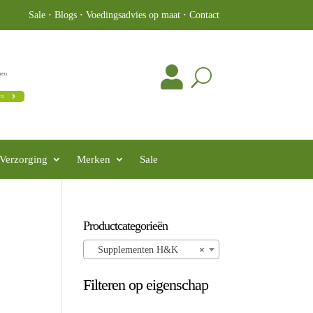
Sale
·
Blogs
·
Voedingsadvies op maat
·
Contact
Verzorging
Merken
Sale
Productcategorieën
Supplementen H&K
×
Filteren op eigenschap