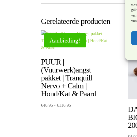
erv
galo
van 
Gerelateerde producten
voor
Aanbieding!
PUUR |
(Vuurwerk)angst
pakket | Tranquill +
Nervo + Calm |
Hond/Kat & Paard
Prijsklasse:
€
46,95
-
€
116,95
DA
€46,95
BI
tot
20
€116,95
€
4,9