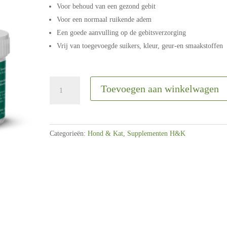
Voor behoud van een gezond gebit
Voor een normaal ruikende adem
Een goede aanvulling op de gebitsverzorging
Vrij van toegevoegde suikers, kleur, geur-en smaakstoffen
FlexRex
Toevoegen aan winkelwagen
Dental
care
100
gram
Categorieën:
Hond & Kat
,
Supplementen H&K
aantal