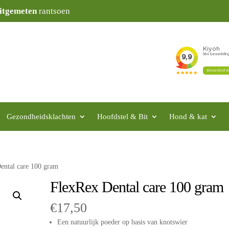
itgemeten
rantsoen
Gezondheidsklachten
Hoofdstel & Bit
Hond & kat
ental care 100 gram
FlexRex Dental care 100 gram
€
17,50
Een natuurlijk poeder op basis van knotswier