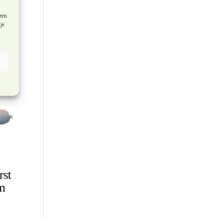
zen
je
rst
m