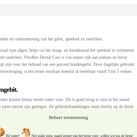
den ter ondersteuning van het gebit, speeksel en tandvlees.
ciaal type algen, helpt via het maag- en darmkanaal het speeksel te verbeteren
het tandvlees. FlexRex Dental Care is van nature rijk aan jodium en bevat
ijk zijn voor het behoud van een gezond hondengebit. Door dagelijks gebruikt
sverzorging, is het eerste resultaat meestal al merkbaar vanaf 3 tot 5 weken.
.
ngebit.
en komen helaas steeds vaker voor. Dit is goed terug te zien in het aantal
te jaren enorm zijn gestegen. De gebitsbehandelingen staan hierbij op de derde
eeft het gebit echt nodig en is een essentieel onderdeel van het gehele
Beheer toestemming
et gebit en de tandheelkundige zorg bij de dierenarts zijn daarom geen
Hé ruiter!
Net zoals jouw paard geniet van het beste voer, willen wij jou de beste