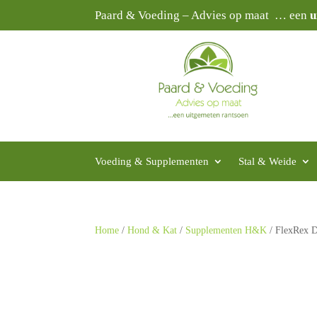
Paard & Voeding – Advies op maat … een
u
Voeding & Supplementen
Stal & Weide
Home
/
Hond & Kat
/
Supplementen H&K
/ FlexRex D