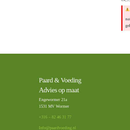
na
ge
Paard & Voeding
Advies op maat
Engewormer 21a
1531 MV Wormer
+316 – 82 46 31 77
Info@paardvoeding.nl