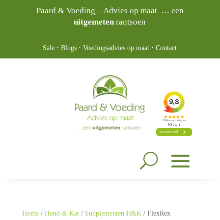
Paard & Voeding – Advies op maat … een
uitgemeten
rantsoen
Sale
·
Blogs
·
Voedingsadvies op maat
·
Contact
Home
/
Hond & Kat
/
Supplementen H&K
/ FlexRex