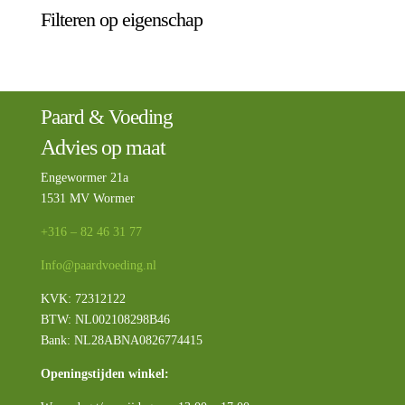
Filteren op eigenschap
Paard & Voeding
Advies op maat
Engewormer 21a
1531 MV Wormer
+316 – 82 46 31 77
Info@paardvoeding.nl
KVK: 72312122
BTW:
NL002108298B46
Bank: NL28ABNA0826774415
Openingstijden winkel: