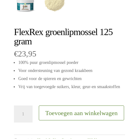
FlexRex groenlipmossel 125
gram
€
23,95
100% puur groenlipmossel poeder
Voor ondersteuning van gezond kraakbeen
Goed voor de spieren en gewrichten
Vrij van toegevoegde suikers, kleur, geur-en smaakstoffen
FlexRex
Toevoegen aan winkelwagen
groenlipmossel
125
gram
aantal