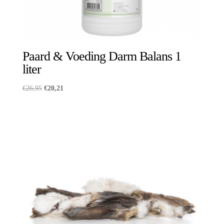
Paard & Voeding Darm Balans 1
liter
Oorspronkelijke
Huidige
€
26,95
€
20,21
prijs
prijs
was:
is:
€26,95.
€20,21.