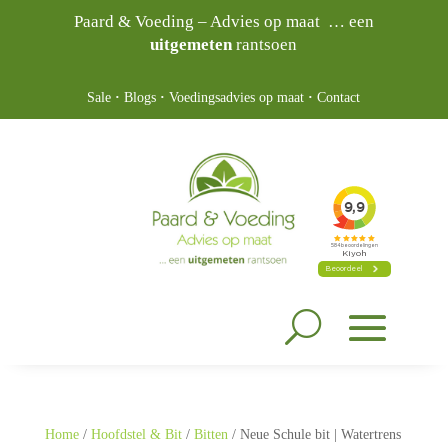
Paard & Voeding – Advies op maat … een
uitgemeten
rantsoen
Sale
·
Blogs
·
Voedingsadvies op maat
·
Contact
Home
/
Hoofdstel & Bit
/
Bitten
/ Neue Schule bit | Watertrens