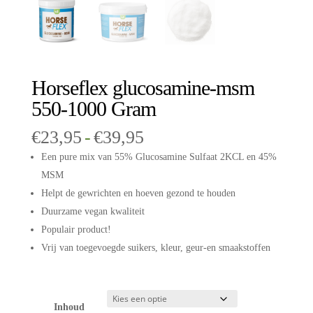
Horseflex glucosamine-msm
550-1000 Gram
Prijsklasse:
€
23,95
-
€
39,95
€23,95
Een pure mix van 55% Glucosamine Sulfaat 2KCL en 45%
tot
MSM
€39,95
Helpt de gewrichten en hoeven gezond te houden
Duurzame vegan kwaliteit
Populair product!
Vrij van toegevoegde suikers, kleur, geur-en smaakstoffen
Inhoud