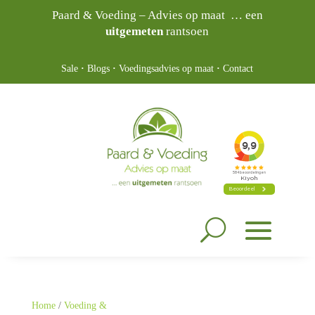
Paard & Voeding – Advies op maat … een
uitgemeten
rantsoen
Sale
·
Blogs
·
Voedingsadvies op maat
·
Contact
Home
/
Voeding &