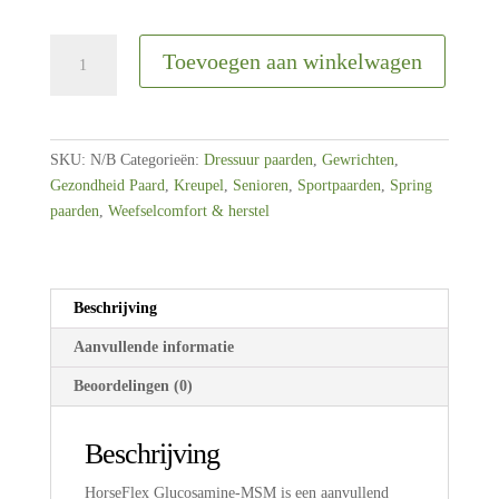
Horseflex
Toevoegen aan winkelwagen
glucosamine-
msm
550-
1000
SKU:
N/B
Categorieën:
Dressuur paarden
,
Gewrichten
,
Gram
Gezondheid Paard
,
Kreupel
,
Senioren
,
Sportpaarden
,
Spring
aantal
paarden
,
Weefselcomfort & herstel
Beschrijving
Aanvullende informatie
Beoordelingen (0)
Beschrijving
HorseFlex Glucosamine-MSM is een aanvullend