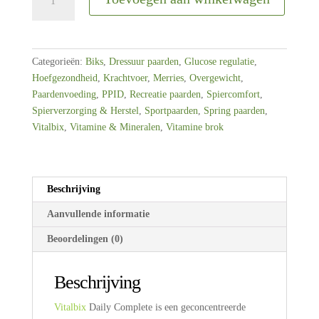
Daily
Complete
proefverpakking
500
Categorieën:
Biks
,
Dressuur paarden
,
Glucose regulatie
,
gr
Hoefgezondheid
,
Krachtvoer
,
Merries
,
Overgewicht
,
aantal
Paardenvoeding
,
PPID
,
Recreatie paarden
,
Spiercomfort
,
Spierverzorging & Herstel
,
Sportpaarden
,
Spring paarden
,
Vitalbix
,
Vitamine & Mineralen
,
Vitamine brok
Beschrijving
Aanvullende informatie
Beoordelingen (0)
Beschrijving
Vitalbix
Daily Complete is een geconcentreerde