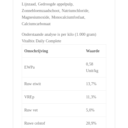
Lijnzaad, Gedroogde appelpulp,
Zonnebloemzaadschoot, Natriumchloride,
Magnesiumoxide, Monocalciumfosfaat,
Calciumcarbonaat
Onderstaande analyse is per kilo (1.000 gram)
Vitalbix Daily Complete
Omschrijving
Waarde
0,58
EWPa
Unit/kg
Ruw eiwit
13,7%
VREp
11,3%
Ruw vet
5,0%
Ruwe celstof
20,9%