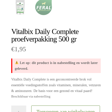
Vitalbix Daily Complete
proefverpakking 500 gr
€
1,95
Let op: dit product is in nabestelling en wordt later
geleverd.
Vitalbix Daily Complete is een geconcentreerde brok vol
essentiële voedingsstoffen zoals vitaminen, mineralen, vetzuren
& aminozuren. De basis voor een gezond en vitaal paard!
Beschikbaar via nabestelling
Vitalbix
Toevoegen aan winkelwagen