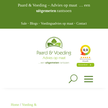
Paard & Voeding – Advies op maat … een
uitgemeten
rantsoen
Sale
·
Blogs
·
Voedingsadvies op maat
·
Contact
Home
/
Voeding &