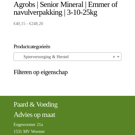
Agrobs | Senior Mineral | Emmer of
navulverpakking | 3-10-25kg
Prijsklasse:
€
40,15
-
€
248,20
€40,15
tot
€248,20
Productcategorieën
Spierverzorging & Herstel
×
Filteren op eigenschap
Paard & Voeding
Advies op maat
Engewormer 21a
1531 MV Wormer