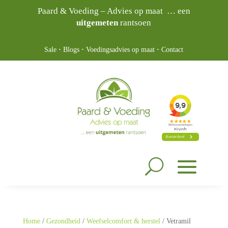
Paard & Voeding – Advies op maat … een
uitgemeten
rantsoen
Sale
·
Blogs
·
Voedingsadvies op maat
·
Contact
Home
/
Gezondheid
/
Weefselcomfort & herstel
/ Vetramil