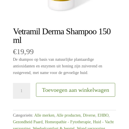
Vetramil Derma Shampoo 150
ml
€
19,99
De shampoo op basis van natuurlijke plantaardige
antioxidanten en enzymen uit honing zijn zuiverend en
rustgevend, met name voor de gevoelige huid.
Vetramil
Toevoegen aan winkelwagen
Derma
Shampoo
150
ml
Categorieën:
Alle merken
,
Alle producten
,
Diverse
,
EHBO
,
aantal
Gezondheid Paard
,
Homeopathie - Fytotherapie
,
Huid - Vacht
verzorging
,
Weefselcomfort & herstel
,
Wond verzorging