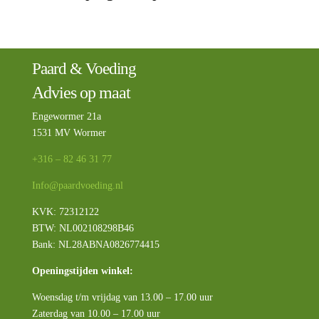
Paard & Voeding
Advies op maat
Engewormer 21a
1531 MV Wormer
+316 – 82 46 31 77
Info@paardvoeding.nl
KVK: 72312122
BTW:
NL002108298B46
Bank: NL28ABNA0826774415
Openingstijden winkel:
Woensdag t/m vrijdag van 13.00 – 17.00 uur
Zaterdag van 10.00 – 17.00 uur