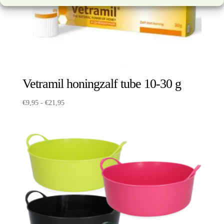
Vetramil honingzalf tube 10-30 g
Prijsklasse:
€
9,95
-
€
21,95
€9,95
tot
€21,95