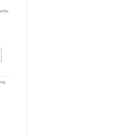
achte
ing
,