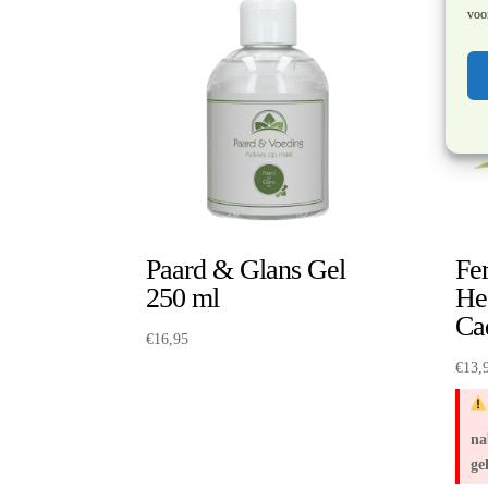
voor
Paard & Glans Gel
Fe
250 ml
He
Ca
€
16,95
€
13,
na
ge