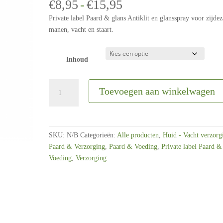
Prijsklasse:
€
8,95
-
€
15,95
gebaseerd
€8,95
op
klant
Private label Paard & glans Antiklit en glansspray voor zijdez
waardering
tot
manen, vacht en staart.
€15,95
Inhoud
Paard
Toevoegen aan winkelwagen
&
Glans
spray
250-
SKU:
N/B
Categorieën:
Alle producten
,
Huid - Vacht verzorg
500
Paard & Verzorging
,
Paard & Voeding
,
Private label Paard &
ml
Voeding
,
Verzorging
aantal