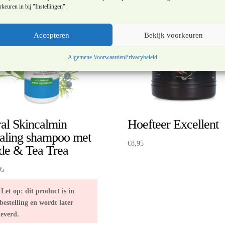
keuren in bij "Instellingen".
Accepteren
Bekijk voorkeuren
Algemene Voorwaarden
Privacybeleid
ral Skincalmin
Hoefteer Excellent
aling shampoo met
€
8,95
de & Tea Trea
95
Let op: dit product is in
bestelling en wordt later
leverd.