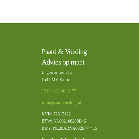
Paard & Voeding
Advies op maat
Engewormer 21a
1531 MV Wormer
+316 – 82 46 31 77
Info@paardvoeding.nl
KVK: 72312122
BTW:
NL002108298B46
Bank: NL28ABNA0826774415