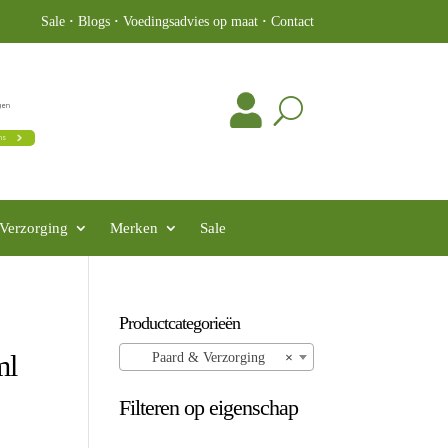
Sale
·
Blogs
·
Voedingsadvies op maat
·
Contact
Verzorging
Merken
Sale
Productcategorieën
ml
Paard & Verzorging
×
Filteren op eigenschap