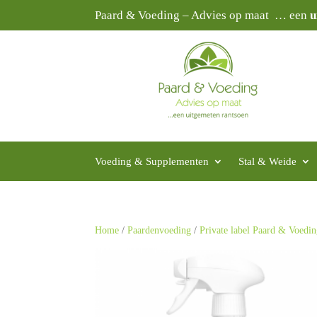
Paard & Voeding – Advies op maat … een
u
Voeding & Supplementen
Stal & Weide
Home
/
Paardenvoeding
/
Private label Paard & Voedi