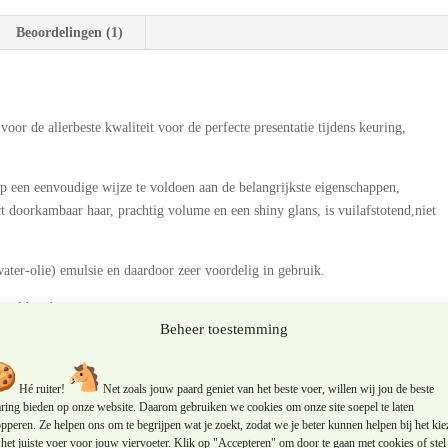
Beoordelingen (1)
or de allerbeste kwaliteit voor de perfecte presentatie tijdens keuring,
op een eenvoudige wijze te voldoen aan de belangrijkste eigenschappen,
ect doorkambaar haar, prachtig volume en een shiny glans, is vuilafstotend,niet
ater-olie) emulsie en daardoor zeer voordelig in gebruik.
n voldoen!
Beheer toestemming
Hé ruiter!
Net zoals jouw paard geniet van het beste voer, willen wij jou de beste
aring bieden op onze website. Daarom gebruiken we cookies om onze site soepel te laten
pperen. Ze helpen ons om te begrijpen wat je zoekt, zodat we je beter kunnen helpen bij het kie
het juiste voer voor jouw viervoeter. Klik op "Accepteren" om door te gaan met cookies of stel 