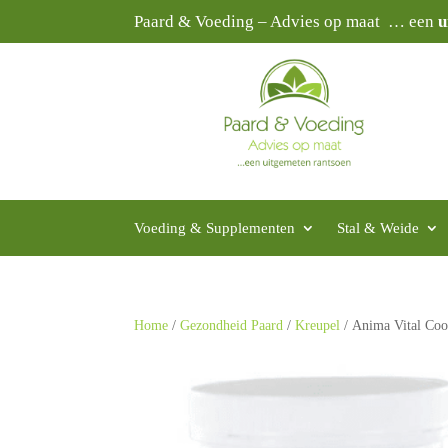
Paard & Voeding – Advies op maat … een
u
Voeding & Supplementen
Stal & Weide
Home
/
Gezondheid Paard
/
Kreupel
/ Anima Vital Coo