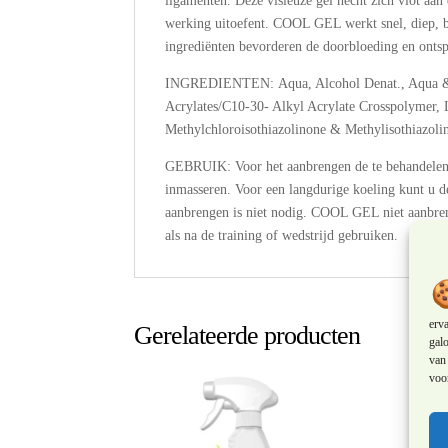
ligamenten. Deze visieuze gel hecht zich vlot aan 
werking uitoefent. COOL GEL werkt snel, diep,
ingrediënten bevorderen de doorbloeding en ontsp
INGREDIENTEN: Aqua, Alcohol Denat., Aqua & G
Acrylates/C10-30- Alkyl Acrylate Crosspolymer
Methylchloroisothiazolinone & Methylisothiazol
GEBRUIK: Voor het aanbrengen de te behandele
inmasseren. Voor een langdurige koeling kunt u d
aanbrengen is niet nodig. COOL GEL niet aanbr
als na de training of wedstrijd gebruiken.
erv
Gerelateerde producten
galo
van 
voor