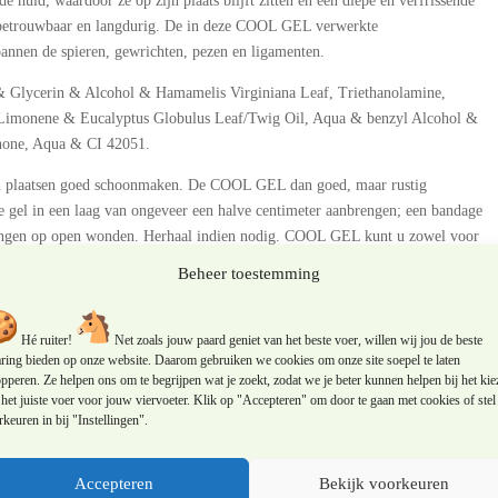
de huid, waardoor ze op zijn plaats blijft zitten en een diepe en verfrissende
 betrouwbaar en langdurig. De in deze COOL GEL verwerkte
annen de spieren, gewrichten, pezen en ligamenten.
lycerin & Alcohol & Hamamelis Virginiana Leaf, Triethanolamine,
, Limonene & Eucalyptus Globulus Leaf/Twig Oil, Aqua & benzyl Alcohol &
inone, Aqua & CI 42051.
n plaatsen goed schoonmaken. De COOL GEL dan goed, maar rustig
e gel in een laag van ongeveer een halve centimeter aanbrengen; een bandage
engen op open wonden. Herhaal indien nodig. COOL GEL kunt u zowel voor
Beheer toestemming
Hé ruiter!
Net zoals jouw paard geniet van het beste voer, willen wij jou de beste
aring bieden op onze website. Daarom gebruiken we cookies om onze site soepel te laten
pperen. Ze helpen ons om te begrijpen wat je zoekt, zodat we je beter kunnen helpen bij het kie
het juiste voer voor jouw viervoeter. Klik op "Accepteren" om door te gaan met cookies of stel 
keuren in bij "Instellingen".
Accepteren
Bekijk voorkeuren