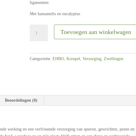
ligamenten
Met hamamelis en eucalyptus
Anima
Toevoegen aan winkelwagen
Vital
Coolings
Gel
2
Categorieën:
EHBO
,
Kreupel
,
Verzorging
,
Zwellingen
kg
aantal
Beoordelingen (0)
ende werking en een verfrissende verzorging van spieren, gewrichten, pezen en