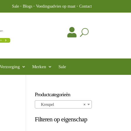
Sale
·
Blogs
·
Voedingsadvies op maat
·
Contact
Verzorging
Merken
Sale
Productcategorieën
Kreupel
×
Filteren op eigenschap