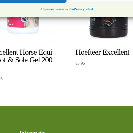
Algemene Voorwaarden
Privacybeleid
cellent Horse Equi
Hoefteer Excellent
of & Sole Gel 200
€
8,95
95