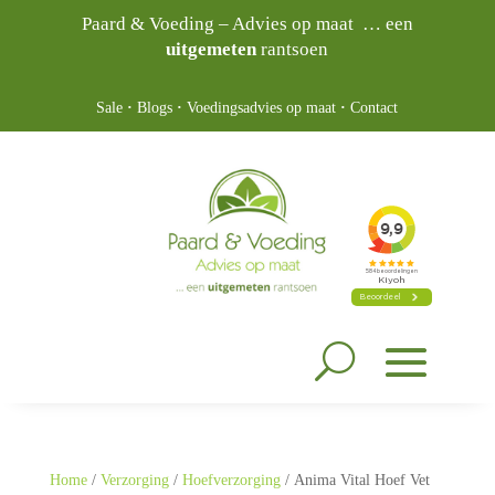
Paard & Voeding – Advies op maat … een
uitgemeten
rantsoen
Sale
·
Blogs
·
Voedingsadvies op maat
·
Contact
Home
/
Verzorging
/
Hoefverzorging
/ Anima Vital Hoef Vet