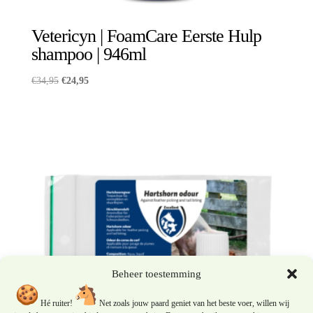
Vetericyn | FoamCare Eerste Hulp
shampoo | 946ml
Oorspronkelijke
Huidige
€
34,95
€
24,95
prijs
prijs
was:
is:
€34,95.
€24,95.
Beheer toestemming
Hé ruiter!
Net zoals jouw paard geniet van het beste voer, willen wij