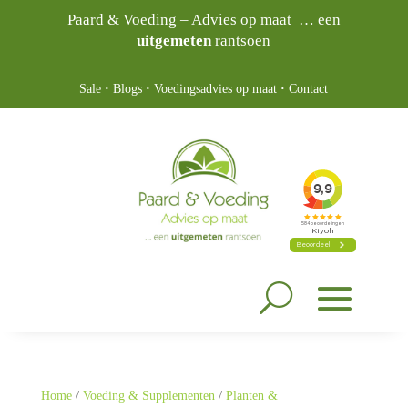
Paard & Voeding – Advies op maat … een
uitgemeten
rantsoen
Sale
·
Blogs
·
Voedingsadvies op maat
·
Contact
Home
/
Voeding & Supplementen
/
Planten &