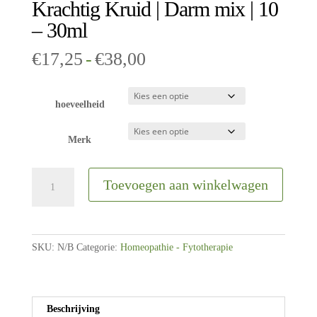
Krachtig Kruid | Darm mix | 10
– 30ml
Prijsklasse:
€
17,25
-
€
38,00
€17,25
tot
€38,00
hoeveelheid
Merk
Krachtig
Toevoegen aan winkelwagen
Kruid
|
Darm
mix
SKU:
N/B
Categorie:
Homeopathie - Fytotherapie
|
10
-
30ml
Beschrijving