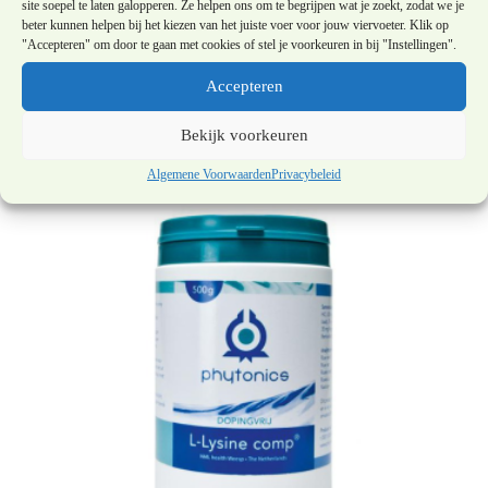
site soepel te laten galopperen. Ze helpen ons om te begrijpen wat je zoekt, zodat we je
beter kunnen helpen bij het kiezen van het juiste voer voor jouw viervoeter. Klik op
"Accepteren" om door te gaan met cookies of stel je voorkeuren in bij "Instellingen".
Phytonics Immu boost pro 50 ml
Accepteren
€
36,50
Bekijk voorkeuren
Algemene Voorwaarden
Privacybeleid