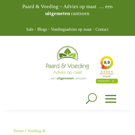
Paard & Voeding – Advies op maat … een
uitgemeten
rantsoen
Sale
·
Blogs
·
Voedingsadvies op maat
·
Contact
Home
/
Voeding &