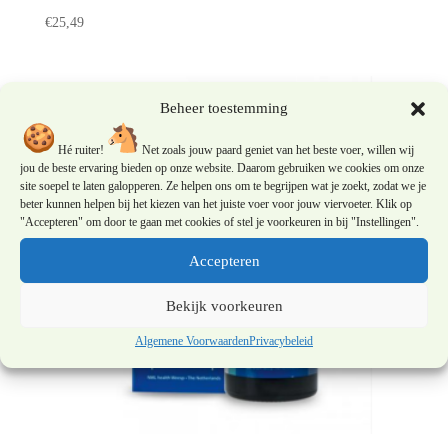
€
25,49
Beheer toestemming
Hé ruiter!
Net zoals jouw paard geniet van het beste voer, willen wij
jou de beste ervaring bieden op onze website. Daarom gebruiken we cookies om onze
site soepel te laten galopperen. Ze helpen ons om te begrijpen wat je zoekt, zodat we je
beter kunnen helpen bij het kiezen van het juiste voer voor jouw viervoeter. Klik op
"Accepteren" om door te gaan met cookies of stel je voorkeuren in bij "Instellingen".
Accepteren
Bekijk voorkeuren
Algemene Voorwaarden
Privacybeleid