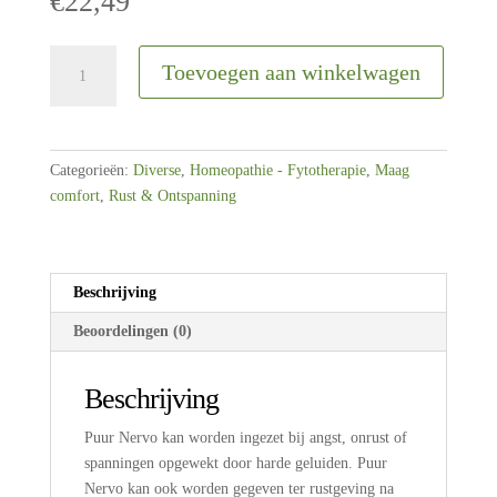
€
22,49
PUUR
Toevoegen aan winkelwagen
|
Nervo
|
50ml
Categorieën:
Diverse
,
Homeopathie - Fytotherapie
,
Maag
aantal
comfort
,
Rust & Ontspanning
Beschrijving
Beoordelingen (0)
Beschrijving
Puur Nervo kan worden ingezet bij angst, onrust of
spanningen opgewekt door harde geluiden. Puur
Nervo kan ook worden gegeven ter rustgeving na