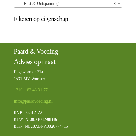
Rust & Ontspanning
×
Filteren op eigenschap
Paard & Voeding
Advies op maat
Engewormer 21a
1531 MV Wormer
+316 – 82 46 31 77
Info@paardvoeding.nl
KVK: 72312122
BTW:
NL002108298B46
Bank: NL28ABNA0826774415