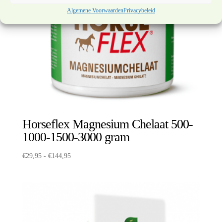
Algemene Voorwaarden
Privacybeleid
Horseflex Magnesium Chelaat 500-
1000-1500-3000 gram
Prijsklasse:
€
29,95
-
€
144,95
€29,95
tot
€144,95