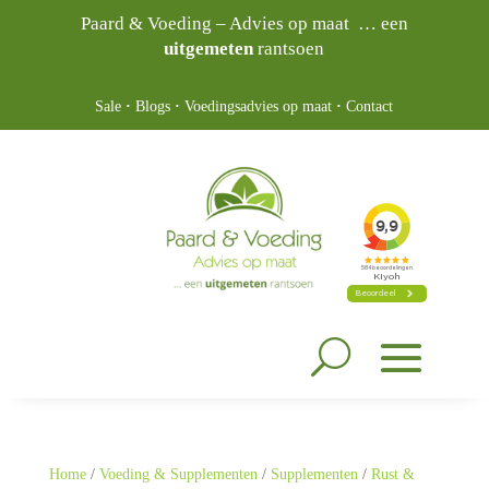
Paard & Voeding – Advies op maat … een
uitgemeten
rantsoen
Sale
·
Blogs
·
Voedingsadvies op maat
·
Contact
Home
/
Voeding & Supplementen
/
Supplementen
/
Rust &